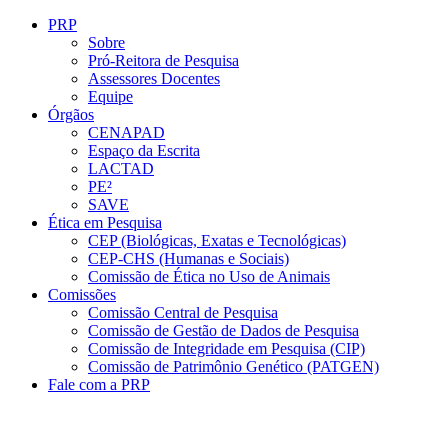
Conteúdo principal
Menu principal
Rodapé
PRP
Sobre
Pró-Reitora de Pesquisa
Assessores Docentes
Equipe
Órgãos
CENAPAD
Espaço da Escrita
LACTAD
PE²
SAVE
Ética em Pesquisa
CEP (Biológicas, Exatas e Tecnológicas)
CEP-CHS (Humanas e Sociais)
Comissão de Ética no Uso de Animais
Comissões
Comissão Central de Pesquisa
Comissão de Gestão de Dados de Pesquisa
Comissão de Integridade em Pesquisa (CIP)
Comissão de Patrimônio Genético (PATGEN)
Fale com a PRP
Aumentar fonte