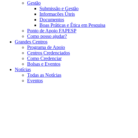
Gestão
Submissão e Gestão
Informações Úteis
Documentos
Boas Práticas e Ética em Pesquisa
Ponto de Apoio FAPESP
Como posso ajudar?
Grandes Centros
Programa de Apoio
Centros Credenciados
Como Credenciar
Bolsas e Eventos
Notícias
Todas as Notícias
Eventos
Menu