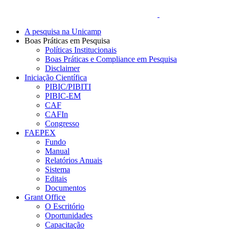
A pesquisa na Unicamp
Boas Práticas em Pesquisa
Políticas Institucionais
Boas Práticas e Compliance em Pesquisa
Disclaimer
Iniciação Científica
PIBIC/PIBITI
PIBIC-EM
CAF
CAFIn
Congresso
FAEPEX
Fundo
Manual
Relatórios Anuais
Sistema
Editais
Documentos
Grant Office
O Escritório
Oportunidades
Capacitação