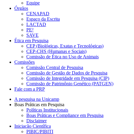
Equipe
Órgãos
CENAPAD
Espaço da Escrita
LACTAD
PE²
SAVE
Ética em Pesquisa
CEP (Biológicas, Exatas e Tecnológicas)
CEP-CHS (Humanas e Sociais)
Comissão de Ética no Uso de Animais
Comissões
Comissão Central de Pesquisa
Comissão de Gestão de Dados de Pesquisa
Comissão de Integridade em Pesquisa (CIP)
Comissão de Patrimônio Genético (PATGEN)
Fale com a PRP
A pesquisa na Unicamp
Boas Práticas em Pesquisa
Políticas Institucionais
Boas Práticas e Compliance em Pesquisa
Disclaimer
Iniciação Científica
PIBIC/PIBITI