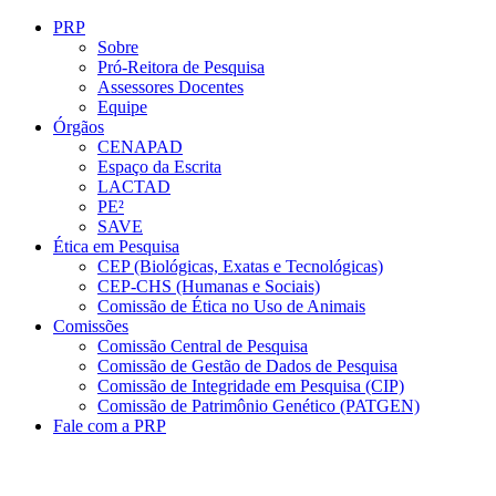
Conteúdo principal
Menu principal
Rodapé
PRP
Sobre
Pró-Reitora de Pesquisa
Assessores Docentes
Equipe
Órgãos
CENAPAD
Espaço da Escrita
LACTAD
PE²
SAVE
Ética em Pesquisa
CEP (Biológicas, Exatas e Tecnológicas)
CEP-CHS (Humanas e Sociais)
Comissão de Ética no Uso de Animais
Comissões
Comissão Central de Pesquisa
Comissão de Gestão de Dados de Pesquisa
Comissão de Integridade em Pesquisa (CIP)
Comissão de Patrimônio Genético (PATGEN)
Fale com a PRP
Aumentar fonte