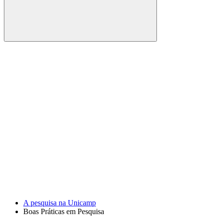
Buscar
Link para o Facebook
Link para o Youtube
A pesquisa na Unicamp
Boas Práticas em Pesquisa