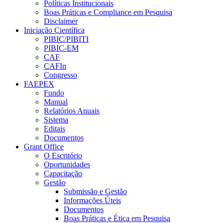
Políticas Institucionais
Boas Práticas e Compliance em Pesquisa
Disclaimer
Iniciação Científica
PIBIC/PIBITI
PIBIC-EM
CAF
CAFIn
Congresso
FAEPEX
Fundo
Manual
Relatórios Anuais
Sistema
Editais
Documentos
Grant Office
O Escritório
Oportunidades
Capacitação
Gestão
Submissão e Gestão
Informações Úteis
Documentos
Boas Práticas e Ética em Pesquisa