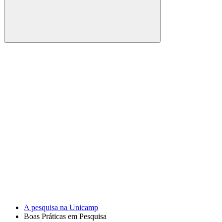
Buscar
Link para o Facebook
Link para o Youtube
A pesquisa na Unicamp
Boas Práticas em Pesquisa