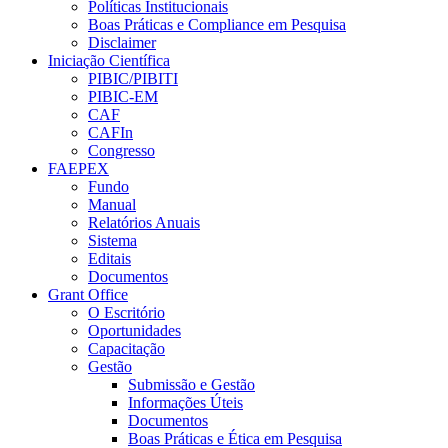
Políticas Institucionais
Boas Práticas e Compliance em Pesquisa
Disclaimer
Iniciação Científica
PIBIC/PIBITI
PIBIC-EM
CAF
CAFIn
Congresso
FAEPEX
Fundo
Manual
Relatórios Anuais
Sistema
Editais
Documentos
Grant Office
O Escritório
Oportunidades
Capacitação
Gestão
Submissão e Gestão
Informações Úteis
Documentos
Boas Práticas e Ética em Pesquisa