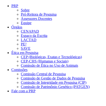
Conteúdo principal
Menu principal
Rodapé
PRP
Sobre
Pró-Reitora de Pesquisa
Assessores Docentes
Equipe
Órgãos
CENAPAD
Espaço da Escrita
LACTAD
PE²
SAVE
Ética em Pesquisa
CEP (Biológicas, Exatas e Tecnológicas)
CEP-CHS (Humanas e Sociais)
Comissão de Ética no Uso de Animais
Comissões
Comissão Central de Pesquisa
Comissão de Gestão de Dados de Pesquisa
Comissão de Integridade em Pesquisa (CIP)
Comissão de Patrimônio Genético (PATGEN)
Fale com a PRP
Aumentar fonte