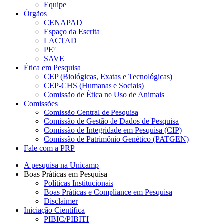
Equipe
Órgãos
CENAPAD
Espaço da Escrita
LACTAD
PE²
SAVE
Ética em Pesquisa
CEP (Biológicas, Exatas e Tecnológicas)
CEP-CHS (Humanas e Sociais)
Comissão de Ética no Uso de Animais
Comissões
Comissão Central de Pesquisa
Comissão de Gestão de Dados de Pesquisa
Comissão de Integridade em Pesquisa (CIP)
Comissão de Patrimônio Genético (PATGEN)
Fale com a PRP
A pesquisa na Unicamp
Boas Práticas em Pesquisa
Políticas Institucionais
Boas Práticas e Compliance em Pesquisa
Disclaimer
Iniciação Científica
PIBIC/PIBITI