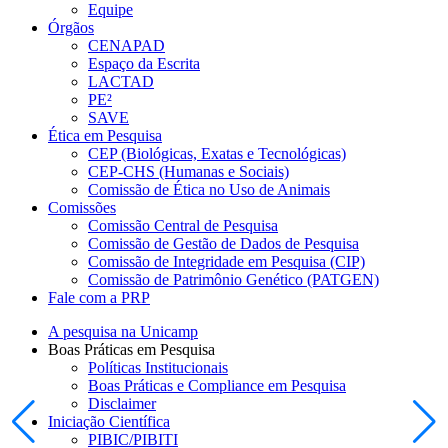
Equipe
Órgãos
CENAPAD
Espaço da Escrita
LACTAD
PE²
SAVE
Ética em Pesquisa
CEP (Biológicas, Exatas e Tecnológicas)
CEP-CHS (Humanas e Sociais)
Comissão de Ética no Uso de Animais
Comissões
Comissão Central de Pesquisa
Comissão de Gestão de Dados de Pesquisa
Comissão de Integridade em Pesquisa (CIP)
Comissão de Patrimônio Genético (PATGEN)
Fale com a PRP
A pesquisa na Unicamp
Boas Práticas em Pesquisa
Políticas Institucionais
Boas Práticas e Compliance em Pesquisa
Disclaimer
Iniciação Científica
PIBIC/PIBITI