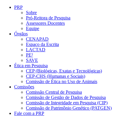
Conteúdo principal
Menu principal
Rodapé
PRP
Sobre
Pró-Reitora de Pesquisa
Assessores Docentes
Equipe
Órgãos
CENAPAD
Espaço da Escrita
LACTAD
PE²
SAVE
Ética em Pesquisa
CEP (Biológicas, Exatas e Tecnológicas)
CEP-CHS (Humanas e Sociais)
Comissão de Ética no Uso de Animais
Comissões
Comissão Central de Pesquisa
Comissão de Gestão de Dados de Pesquisa
Comissão de Integridade em Pesquisa (CIP)
Comissão de Patrimônio Genético (PATGEN)
Fale com a PRP
Aumentar fonte