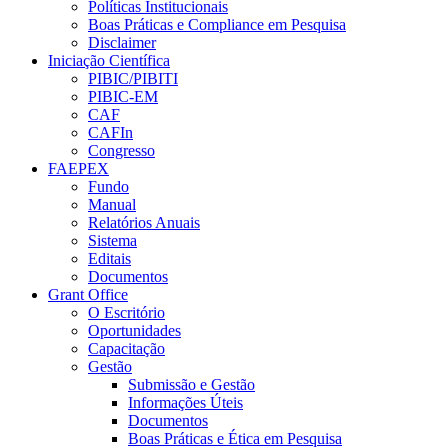
Políticas Institucionais
Boas Práticas e Compliance em Pesquisa
Disclaimer
Iniciação Científica
PIBIC/PIBITI
PIBIC-EM
CAF
CAFIn
Congresso
FAEPEX
Fundo
Manual
Relatórios Anuais
Sistema
Editais
Documentos
Grant Office
O Escritório
Oportunidades
Capacitação
Gestão
Submissão e Gestão
Informações Úteis
Documentos
Boas Práticas e Ética em Pesquisa