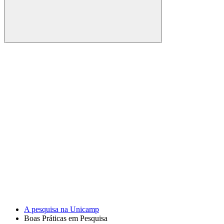
Buscar
Link para o Facebook
Link para o Youtube
A pesquisa na Unicamp
Boas Práticas em Pesquisa