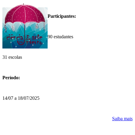
Participantes:
90 estudantes
31 escolas
3
Período:
P
14/07 a 18/07/2025
1
Saiba mais