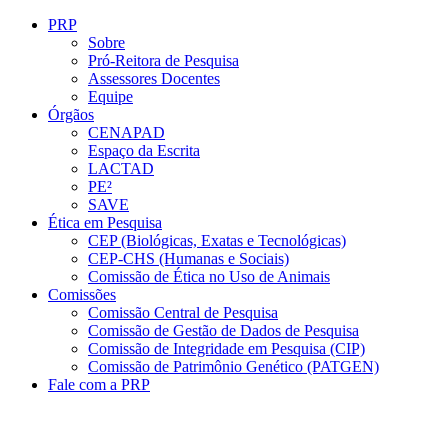
Conteúdo principal
Menu principal
Rodapé
PRP
Sobre
Pró-Reitora de Pesquisa
Assessores Docentes
Equipe
Órgãos
CENAPAD
Espaço da Escrita
LACTAD
PE²
SAVE
Ética em Pesquisa
CEP (Biológicas, Exatas e Tecnológicas)
CEP-CHS (Humanas e Sociais)
Comissão de Ética no Uso de Animais
Comissões
Comissão Central de Pesquisa
Comissão de Gestão de Dados de Pesquisa
Comissão de Integridade em Pesquisa (CIP)
Comissão de Patrimônio Genético (PATGEN)
Fale com a PRP
Aumentar fonte