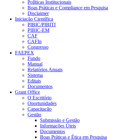
Políticas Institucionais
Boas Práticas e Compliance em Pesquisa
Disclaimer
Iniciação Científica
PIBIC/PIBITI
PIBIC-EM
CAF
CAFIn
Congresso
FAEPEX
Fundo
Manual
Relatórios Anuais
Sistema
Editais
Documentos
Grant Office
O Escritório
Oportunidades
Capacitação
Gestão
Submissão e Gestão
Informações Úteis
Documentos
Boas Práticas e Ética em Pesquisa