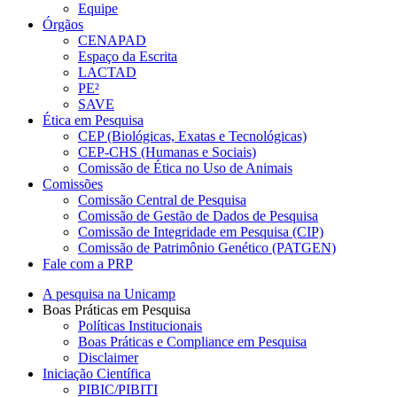
Equipe
Órgãos
CENAPAD
Espaço da Escrita
LACTAD
PE²
SAVE
Ética em Pesquisa
CEP (Biológicas, Exatas e Tecnológicas)
CEP-CHS (Humanas e Sociais)
Comissão de Ética no Uso de Animais
Comissões
Comissão Central de Pesquisa
Comissão de Gestão de Dados de Pesquisa
Comissão de Integridade em Pesquisa (CIP)
Comissão de Patrimônio Genético (PATGEN)
Fale com a PRP
A pesquisa na Unicamp
Boas Práticas em Pesquisa
Políticas Institucionais
Boas Práticas e Compliance em Pesquisa
Disclaimer
Iniciação Científica
PIBIC/PIBITI