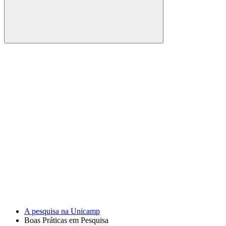
Buscar
Link para o Facebook
Link para o Youtube
A pesquisa na Unicamp
Boas Práticas em Pesquisa