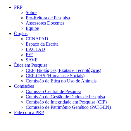
Conteúdo principal
Menu principal
Rodapé
PRP
Sobre
Pró-Reitora de Pesquisa
Assessores Docentes
Equipe
Órgãos
CENAPAD
Espaço da Escrita
LACTAD
PE²
SAVE
Ética em Pesquisa
CEP (Biológicas, Exatas e Tecnológicas)
CEP-CHS (Humanas e Sociais)
Comissão de Ética no Uso de Animais
Comissões
Comissão Central de Pesquisa
Comissão de Gestão de Dados de Pesquisa
Comissão de Integridade em Pesquisa (CIP)
Comissão de Patrimônio Genético (PATGEN)
Fale com a PRP
Aumentar fonte