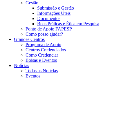
Gestão
Submissão e Gestão
Informações Úteis
Documentos
Boas Práticas e Ética em Pesquisa
Ponto de Apoio FAPESP
Como posso ajudar?
Grandes Centros
Programa de Apoio
Centros Credenciados
Como Credenciar
Bolsas e Eventos
Notícias
Todas as Notícias
Eventos
Menu