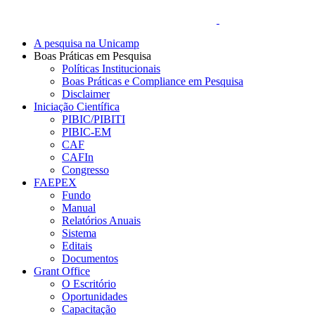
A pesquisa na Unicamp
Boas Práticas em Pesquisa
Políticas Institucionais
Boas Práticas e Compliance em Pesquisa
Disclaimer
Iniciação Científica
PIBIC/PIBITI
PIBIC-EM
CAF
CAFIn
Congresso
FAEPEX
Fundo
Manual
Relatórios Anuais
Sistema
Editais
Documentos
Grant Office
O Escritório
Oportunidades
Capacitação