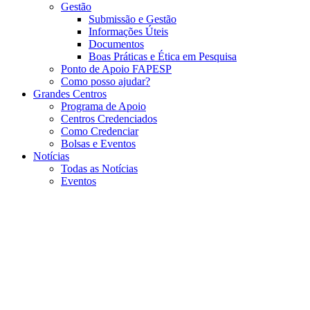
Gestão
Submissão e Gestão
Informações Úteis
Documentos
Boas Práticas e Ética em Pesquisa
Ponto de Apoio FAPESP
Como posso ajudar?
Grandes Centros
Programa de Apoio
Centros Credenciados
Como Credenciar
Bolsas e Eventos
Notícias
Todas as Notícias
Eventos
Menu