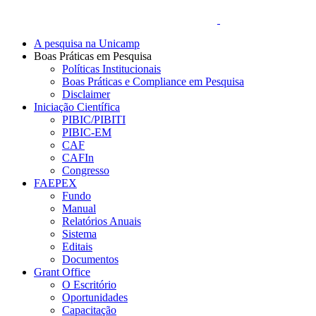
A pesquisa na Unicamp
Boas Práticas em Pesquisa
Políticas Institucionais
Boas Práticas e Compliance em Pesquisa
Disclaimer
Iniciação Científica
PIBIC/PIBITI
PIBIC-EM
CAF
CAFIn
Congresso
FAEPEX
Fundo
Manual
Relatórios Anuais
Sistema
Editais
Documentos
Grant Office
O Escritório
Oportunidades
Capacitação