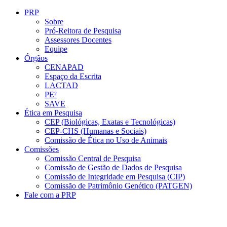
Conteúdo principal
Menu principal
Rodapé
PRP
Sobre
Pró-Reitora de Pesquisa
Assessores Docentes
Equipe
Órgãos
CENAPAD
Espaço da Escrita
LACTAD
PE²
SAVE
Ética em Pesquisa
CEP (Biológicas, Exatas e Tecnológicas)
CEP-CHS (Humanas e Sociais)
Comissão de Ética no Uso de Animais
Comissões
Comissão Central de Pesquisa
Comissão de Gestão de Dados de Pesquisa
Comissão de Integridade em Pesquisa (CIP)
Comissão de Patrimônio Genético (PATGEN)
Fale com a PRP
Aumentar fonte