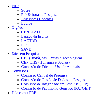
Conteúdo principal
Menu principal
Rodapé
PRP
Sobre
Pró-Reitora de Pesquisa
Assessores Docentes
Equipe
Órgãos
CENAPAD
Espaço da Escrita
LACTAD
PE²
SAVE
Ética em Pesquisa
CEP (Biológicas, Exatas e Tecnológicas)
CEP-CHS (Humanas e Sociais)
Comissão de Ética no Uso de Animais
Comissões
Comissão Central de Pesquisa
Comissão de Gestão de Dados de Pesquisa
Comissão de Integridade em Pesquisa (CIP)
Comissão de Patrimônio Genético (PATGEN)
Fale com a PRP
Aumentar fonte