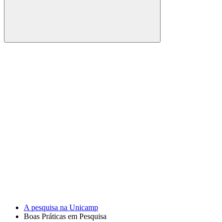
Buscar
Link para o Facebook
Link para o Youtube
A pesquisa na Unicamp
Boas Práticas em Pesquisa