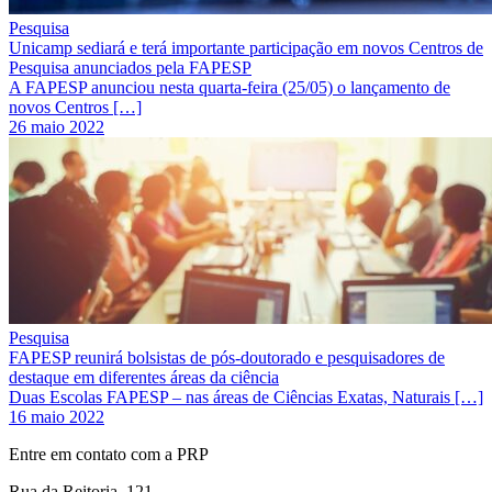
Pesquisa
Unicamp sediará e terá importante participação em novos Centros de
Pesquisa anunciados pela FAPESP
A FAPESP anunciou nesta quarta-feira (25/05) o lançamento de
novos Centros […]
26 maio 2022
Pesquisa
FAPESP reunirá bolsistas de pós-doutorado e pesquisadores de
destaque em diferentes áreas da ciência
Duas Escolas FAPESP – nas áreas de Ciências Exatas, Naturais […]
16 maio 2022
Entre em contato com a PRP
Rua da Reitoria, 121