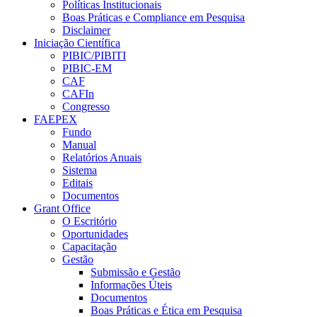
Políticas Institucionais
Boas Práticas e Compliance em Pesquisa
Disclaimer
Iniciação Científica
PIBIC/PIBITI
PIBIC-EM
CAF
CAFIn
Congresso
FAEPEX
Fundo
Manual
Relatórios Anuais
Sistema
Editais
Documentos
Grant Office
O Escritório
Oportunidades
Capacitação
Gestão
Submissão e Gestão
Informações Úteis
Documentos
Boas Práticas e Ética em Pesquisa