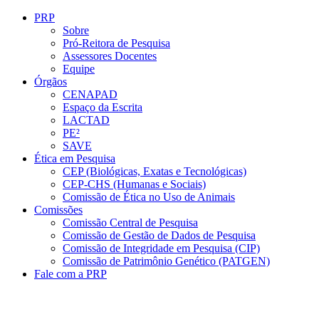
Conteúdo principal
Menu principal
Rodapé
PRP
Sobre
Pró-Reitora de Pesquisa
Assessores Docentes
Equipe
Órgãos
CENAPAD
Espaço da Escrita
LACTAD
PE²
SAVE
Ética em Pesquisa
CEP (Biológicas, Exatas e Tecnológicas)
CEP-CHS (Humanas e Sociais)
Comissão de Ética no Uso de Animais
Comissões
Comissão Central de Pesquisa
Comissão de Gestão de Dados de Pesquisa
Comissão de Integridade em Pesquisa (CIP)
Comissão de Patrimônio Genético (PATGEN)
Fale com a PRP
Aumentar fonte