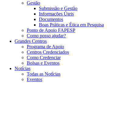
Gestão
Submissão e Gestão
Informações Úteis
Documentos
Boas Práticas e Ética em Pesquisa
Ponto de Apoio FAPESP
Como posso ajudar?
Grandes Centros
Programa de Apoio
Centros Credenciados
Como Credenciar
Bolsas e Eventos
Notícias
Todas as Notícias
Eventos
Menu