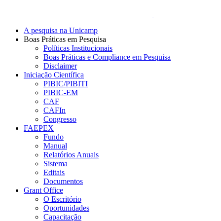
A pesquisa na Unicamp
Boas Práticas em Pesquisa
Políticas Institucionais
Boas Práticas e Compliance em Pesquisa
Disclaimer
Iniciação Científica
PIBIC/PIBITI
PIBIC-EM
CAF
CAFIn
Congresso
FAEPEX
Fundo
Manual
Relatórios Anuais
Sistema
Editais
Documentos
Grant Office
O Escritório
Oportunidades
Capacitação