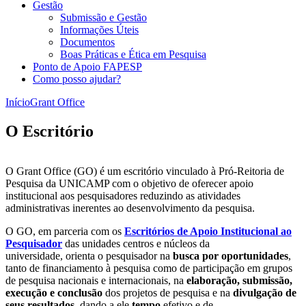
Gestão
Submissão e Gestão
Informações Úteis
Documentos
Boas Práticas e Ética em Pesquisa
Ponto de Apoio FAPESP
Como posso ajudar?
Início
Grant Office
O Escritório
O Grant Office (GO) é um escritório vinculado à Pró-Reitoria de
Pesquisa da UNICAMP com o objetivo de oferecer apoio
institucional aos pesquisadores reduzindo as atividades
administrativas inerentes ao desenvolvimento da pesquisa.
O GO, em parceria com os
Escritórios de Apoio Institucional ao
Pesquisador
das unidades centros e núcleos da
universidade, orienta o pesquisador na
busca por oportunidades
,
tanto de financiamento à pesquisa como de participação em grupos
de pesquisa nacionais e internacionais, na
elaboração, submissão,
execução e conclusão
dos projetos de pesquisa e na
divulgação de
seus resultados
, dando a ele
tempo
efetivo e de