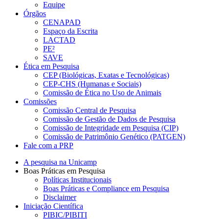
Equipe
Órgãos
CENAPAD
Espaço da Escrita
LACTAD
PE²
SAVE
Ética em Pesquisa
CEP (Biológicas, Exatas e Tecnológicas)
CEP-CHS (Humanas e Sociais)
Comissão de Ética no Uso de Animais
Comissões
Comissão Central de Pesquisa
Comissão de Gestão de Dados de Pesquisa
Comissão de Integridade em Pesquisa (CIP)
Comissão de Patrimônio Genético (PATGEN)
Fale com a PRP
A pesquisa na Unicamp
Boas Práticas em Pesquisa
Políticas Institucionais
Boas Práticas e Compliance em Pesquisa
Disclaimer
Iniciação Científica
PIBIC/PIBITI