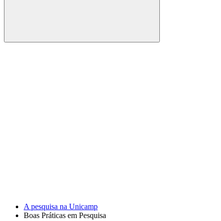
Buscar
Link para o Facebook
Link para o Youtube
A pesquisa na Unicamp
Boas Práticas em Pesquisa