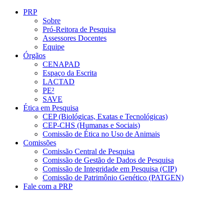
Conteúdo principal
Menu principal
Rodapé
PRP
Sobre
Pró-Reitora de Pesquisa
Assessores Docentes
Equipe
Órgãos
CENAPAD
Espaço da Escrita
LACTAD
PE²
SAVE
Ética em Pesquisa
CEP (Biológicas, Exatas e Tecnológicas)
CEP-CHS (Humanas e Sociais)
Comissão de Ética no Uso de Animais
Comissões
Comissão Central de Pesquisa
Comissão de Gestão de Dados de Pesquisa
Comissão de Integridade em Pesquisa (CIP)
Comissão de Patrimônio Genético (PATGEN)
Fale com a PRP
Aumentar fonte