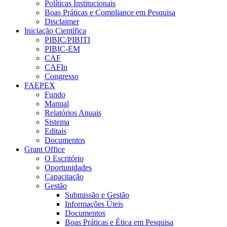
Políticas Institucionais
Boas Práticas e Compliance em Pesquisa
Disclaimer
Iniciação Científica
PIBIC/PIBITI
PIBIC-EM
CAF
CAFIn
Congresso
FAEPEX
Fundo
Manual
Relatórios Anuais
Sistema
Editais
Documentos
Grant Office
O Escritório
Oportunidades
Capacitação
Gestão
Submissão e Gestão
Informações Úteis
Documentos
Boas Práticas e Ética em Pesquisa