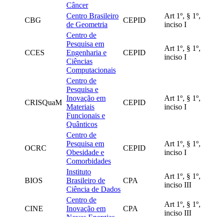
Câncer
Centro Brasileiro
Art 1º, § 1º,
CBG
CEPID
de Geometria
inciso I
Centro de
Pesquisa em
Art 1º, § 1º,
CCES
Engenharia e
CEPID
inciso I
Ciências
Computacionais
Centro de
Pesquisa e
Inovação em
Art 1º, § 1º,
CRISQuaM
CEPID
Materiais
inciso I
Funcionais e
Quânticos
Centro de
Pesquisa em
Art 1º, § 1º,
OCRC
CEPID
Obesidade e
inciso I
Comorbidades
Instituto
Art 1º, § 1º,
BIOS
Brasileiro de
CPA
inciso III
Ciência de Dados
Centro de
Art 1º, § 1º,
CINE
Inovação em
CPA
inciso III