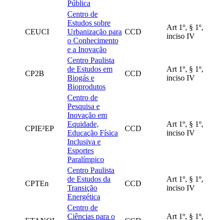
Pública
Centro de
Estudos sobre
Art 1º, § 1º,
CEUCI
Urbanização para
CCD
inciso IV
o Conhecimento
e a Inovação
Centro Paulista
de Estudos em
Art 1º, § 1º,
CP2B
CCD
Biogás e
inciso IV
Bioprodutos
Centro de
Pesquisa e
Inovação em
Equidade,
Art 1º, § 1º,
CPIE²EP
CCD
Educação Física
inciso IV
Inclusiva e
Esportes
Paralímpico
Centro Paulista
de Estudos da
Art 1º, § 1º,
CPTEn
CCD
Transição
inciso IV
Energética
Centro de
Ciências para o
Art 1º, § 1º,