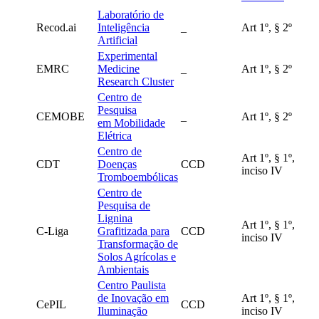
Laboratório de
Recod.ai
Inteligência
_
Art 1º, § 2º
Artificial
Experimental
EMRC
Medicine
_
Art 1º, § 2º
Research Cluster
Centro de
Pesquisa
CEMOBE
_
Art 1º, § 2º
em Mobilidade
Elétrica
Centro de
Art 1º, § 1º,
CDT
Doenças
CCD
inciso IV
Tromboembólicas
Centro de
Pesquisa de
Lignina
Art 1º, § 1º,
C-Liga
Grafitizada para
CCD
inciso IV
Transformação de
Solos Agrícolas e
Ambientais
Centro Paulista
de Inovação em
Art 1º, § 1º,
CePIL
CCD
Iluminação
inciso IV