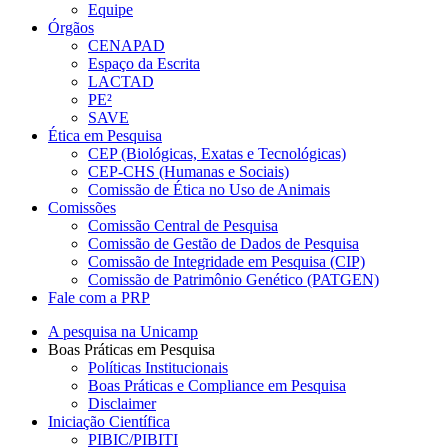
Equipe
Órgãos
CENAPAD
Espaço da Escrita
LACTAD
PE²
SAVE
Ética em Pesquisa
CEP (Biológicas, Exatas e Tecnológicas)
CEP-CHS (Humanas e Sociais)
Comissão de Ética no Uso de Animais
Comissões
Comissão Central de Pesquisa
Comissão de Gestão de Dados de Pesquisa
Comissão de Integridade em Pesquisa (CIP)
Comissão de Patrimônio Genético (PATGEN)
Fale com a PRP
A pesquisa na Unicamp
Boas Práticas em Pesquisa
Políticas Institucionais
Boas Práticas e Compliance em Pesquisa
Disclaimer
Iniciação Científica
PIBIC/PIBITI