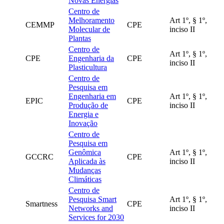
Novas Energias
Centro de
Melhoramento
Art 1º, § 1º,
CEMMP
CPE
Molecular de
inciso II
Plantas
Centro de
Art 1º, § 1º,
CPE
Engenharia da
CPE
inciso II
Plasticultura
Centro de
Pesquisa em
Engenharia em
Art 1º, § 1º,
EPIC
CPE
Produção de
inciso II
Energia e
Inovação
Centro de
Pesquisa em
Genômica
Art 1º, § 1º,
GCCRC
CPE
Aplicada às
inciso II
Mudanças
Climáticas
Centro de
Pesquisa Smart
Art 1º, § 1º,
Smartness
CPE
Networks and
inciso II
Services for 2030