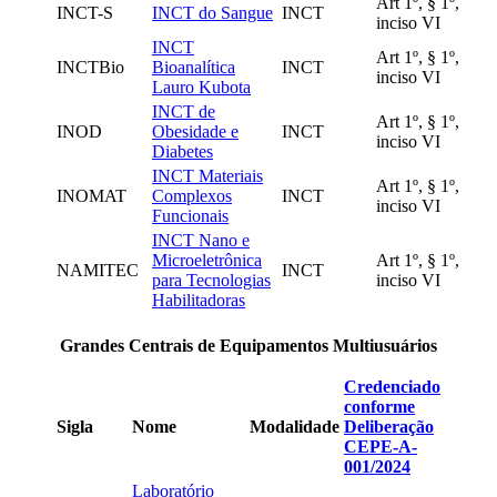
Art 1º, § 1º,
INCT-S
INCT do Sangue
INCT
inciso VI
INCT
Art 1º, § 1º,
INCTBio
Bioanalítica
INCT
inciso VI
Lauro Kubota
INCT de
Art 1º, § 1º,
INOD
Obesidade e
INCT
inciso VI
Diabetes
INCT Materiais
Art 1º, § 1º,
INOMAT
Complexos
INCT
inciso VI
Funcionais
INCT Nano e
Microeletrônica
Art 1º, § 1º,
NAMITEC
INCT
para Tecnologias
inciso VI
Habilitadoras
Grandes Centrais de Equipamentos Multiusuários
Credenciado
conforme
Sigla
Nome
Modalidade
Deliberação
CEPE-A-
001/2024
Laboratório