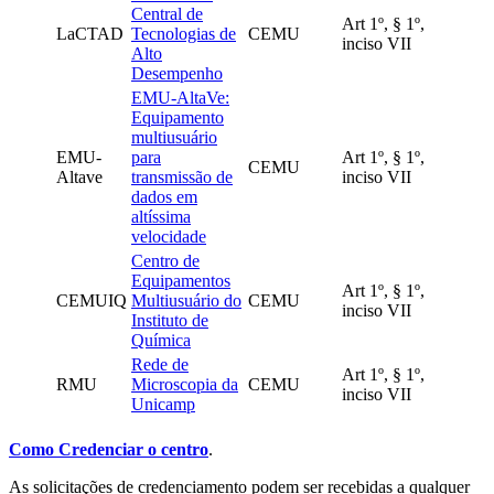
Central de
Art 1º, § 1º,
LaCTAD
Tecnologias de
CEMU
inciso VII
Alto
Desempenho
EMU-AltaVe:
Equipamento
multiusuário
EMU-
para
Art 1º, § 1º,
CEMU
Altave
transmissão de
inciso VII
dados em
altíssima
velocidade
Centro de
Equipamentos
Art 1º, § 1º,
CEMUIQ
Multiusuário do
CEMU
inciso VII
Instituto de
Química
Rede de
Art 1º, § 1º,
RMU
Microscopia da
CEMU
inciso VII
Unicamp
Como Credenciar o centro
.
As solicitações de credenciamento podem ser recebidas a qualquer