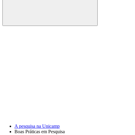
Buscar
Link para o Facebook
Link para o Youtube
A pesquisa na Unicamp
Boas Práticas em Pesquisa