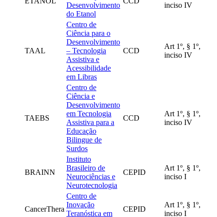
ETANOL
CCD
Desenvolvimento
inciso IV
do Etanol
Centro de
Ciência para o
Desenvolvimento
Art 1º, § 1º,
TAAL
– Tecnologia
CCD
inciso IV
Assistiva e
Acessibilidade
em Libras
Centro de
Ciência e
Desenvolvimento
em Tecnologia
Art 1º, § 1º,
TAEBS
CCD
Assistiva para a
inciso IV
Educação
Bilingue de
Surdos
Instituto
Brasileiro de
Art 1º, § 1º,
BRAINN
CEPID
Neurociências e
inciso I
Neurotecnologia
Centro de
Inovação
Art 1º, § 1º,
CancerThera
CEPID
Teranóstica em
inciso I