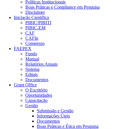
Políticas Institucionais
Boas Práticas e Compliance em Pesquisa
Disclaimer
Iniciação Científica
PIBIC/PIBITI
PIBIC-EM
CAF
CAFIn
Congresso
FAEPEX
Fundo
Manual
Relatórios Anuais
Sistema
Editais
Documentos
Grant Office
O Escritório
Oportunidades
Capacitação
Gestão
Submissão e Gestão
Informações Úteis
Documentos
Boas Práticas e Ética em Pesquisa