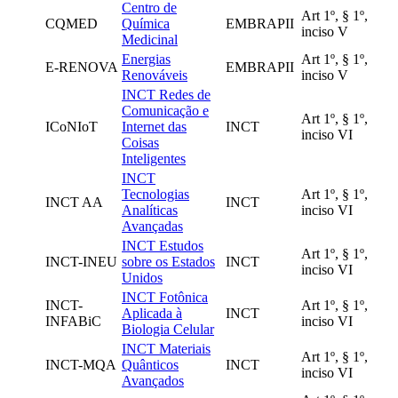
Centro de
Art 1º, § 1º,
CQMED
Química
EMBRAPII
inciso V
Medicinal
Energias
Art 1º, § 1º,
E-RENOVA
EMBRAPII
Renováveis
inciso V
INCT Redes de
Comunicação e
Art 1º, § 1º,
ICoNIoT
Internet das
INCT
inciso VI
Coisas
Inteligentes
INCT
Tecnologias
Art 1º, § 1º,
INCT AA
INCT
Analíticas
inciso VI
Avançadas
INCT Estudos
Art 1º, § 1º,
INCT-INEU
sobre os Estados
INCT
inciso VI
Unidos
INCT Fotônica
INCT-
Art 1º, § 1º,
Aplicada à
INCT
INFABiC
inciso VI
Biologia Celular
INCT Materiais
Art 1º, § 1º,
INCT-MQA
Quânticos
INCT
inciso VI
Avançados