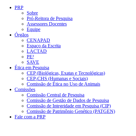
Conteúdo principal
Menu principal
Rodapé
PRP
Sobre
Pró-Reitora de Pesquisa
Assessores Docentes
Equipe
Órgãos
CENAPAD
Espaço da Escrita
LACTAD
PE²
SAVE
Ética em Pesquisa
CEP (Biológicas, Exatas e Tecnológicas)
CEP-CHS (Humanas e Sociais)
Comissão de Ética no Uso de Animais
Comissões
Comissão Central de Pesquisa
Comissão de Gestão de Dados de Pesquisa
Comissão de Integridade em Pesquisa (CIP)
Comissão de Patrimônio Genético (PATGEN)
Fale com a PRP
Aumentar fonte