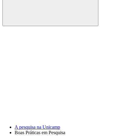
Buscar
Link para o Facebook
Link para o Youtube
A pesquisa na Unicamp
Boas Práticas em Pesquisa