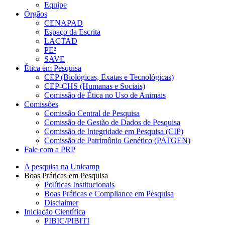
Equipe
Órgãos
CENAPAD
Espaço da Escrita
LACTAD
PE²
SAVE
Ética em Pesquisa
CEP (Biológicas, Exatas e Tecnológicas)
CEP-CHS (Humanas e Sociais)
Comissão de Ética no Uso de Animais
Comissões
Comissão Central de Pesquisa
Comissão de Gestão de Dados de Pesquisa
Comissão de Integridade em Pesquisa (CIP)
Comissão de Patrimônio Genético (PATGEN)
Fale com a PRP
A pesquisa na Unicamp
Boas Práticas em Pesquisa
Políticas Institucionais
Boas Práticas e Compliance em Pesquisa
Disclaimer
Iniciação Científica
PIBIC/PIBITI