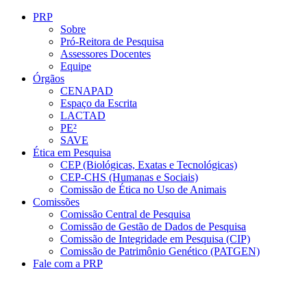
Conteúdo principal
Menu principal
Rodapé
PRP
Sobre
Pró-Reitora de Pesquisa
Assessores Docentes
Equipe
Órgãos
CENAPAD
Espaço da Escrita
LACTAD
PE²
SAVE
Ética em Pesquisa
CEP (Biológicas, Exatas e Tecnológicas)
CEP-CHS (Humanas e Sociais)
Comissão de Ética no Uso de Animais
Comissões
Comissão Central de Pesquisa
Comissão de Gestão de Dados de Pesquisa
Comissão de Integridade em Pesquisa (CIP)
Comissão de Patrimônio Genético (PATGEN)
Fale com a PRP
Aumentar fonte