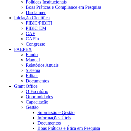
Políticas Institucionais
Boas Práticas e Compliance em Pesquisa
Disclaimer
Iniciação Científica
PIBIC/PIBITI
PIBIC-EM
CAF
CAFIn
Congresso
FAEPEX
Fundo
Manual
Relatórios Anuais
Sistema
Editais
Documentos
Grant Office
O Escritório
Oportunidades
Capacitação
Gestão
Submissão e Gestão
Informações Úteis
Documentos
Boas Práticas e Ética em Pesquisa