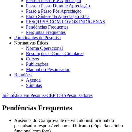
Passo a Passo Pré Apreciação
Passo a Passo Durante Apreciação
Passo a Passo Pós Apreciação
Fluxo Síntese da Apreciação Ética
PESQUISA COM POVOS INDÍGENAS
Pendências Frequentes
Perguntas Frequentes
Participantes de Pesquisa
Normativas Éticas
Norma Operacional
Resoluções e Cartas Circulares
Cursos
Publicações
Manual do Pesquisador
Reuniões
Agenda
Súmulas
Início
Ética em Pesquisa
CEP-CHS
Pesquisadores
Pendências Frequentes
Ausência do Comprovante de vínculo institucional do
pesquisador responsável com a Unicamp (cópia da carteira
funcional com foto).