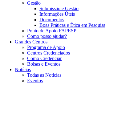
Gestão
Submissão e Gestão
Informações Úteis
Documentos
Boas Práticas e Ética em Pesquisa
Ponto de Apoio FAPESP
Como posso ajudar?
Grandes Centros
Programa de Apoio
Centros Credenciados
Como Credenciar
Bolsas e Eventos
Notícias
Todas as Notícias
Eventos
Menu