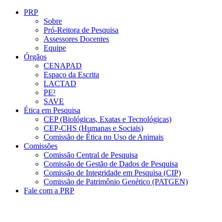
Conteúdo principal
Menu principal
Rodapé
PRP
Sobre
Pró-Reitora de Pesquisa
Assessores Docentes
Equipe
Órgãos
CENAPAD
Espaço da Escrita
LACTAD
PE²
SAVE
Ética em Pesquisa
CEP (Biológicas, Exatas e Tecnológicas)
CEP-CHS (Humanas e Sociais)
Comissão de Ética no Uso de Animais
Comissões
Comissão Central de Pesquisa
Comissão de Gestão de Dados de Pesquisa
Comissão de Integridade em Pesquisa (CIP)
Comissão de Patrimônio Genético (PATGEN)
Fale com a PRP
Aumentar fonte