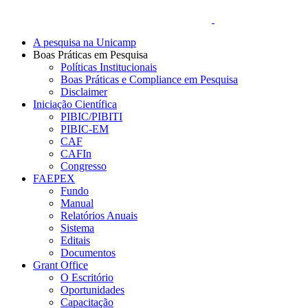
A pesquisa na Unicamp
Boas Práticas em Pesquisa
Políticas Institucionais
Boas Práticas e Compliance em Pesquisa
Disclaimer
Iniciação Científica
PIBIC/PIBITI
PIBIC-EM
CAF
CAFIn
Congresso
FAEPEX
Fundo
Manual
Relatórios Anuais
Sistema
Editais
Documentos
Grant Office
O Escritório
Oportunidades
Capacitação