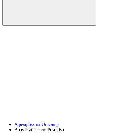
Buscar
Link para o Facebook
Link para o Youtube
A pesquisa na Unicamp
Boas Práticas em Pesquisa