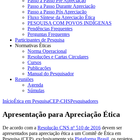
Passo a Passo Pré Apreciação
Passo a Passo Durante Apreciação
Passo a Passo Pós Apreciação
Fluxo Síntese da Apreciação Ética
PESQUISA COM POVOS INDÍGENAS
Pendências Frequentes
Perguntas Frequentes
Participantes de Pesquisa
Normativas Éticas
Norma Operacional
Resoluções e Cartas Circulares
Cursos
Publicações
Manual do Pesquisador
Reuniões
Agenda
Súmulas
Início
Ética em Pesquisa
CEP-CHS
Pesquisadores
Apresentação para Apreciação Ética
De acordo com a
Resolução CNS nº 510 de 2016
devem ser
apresentados para apreciação ética a um Comitê de Ética em
Pesquisa (CEP), exclusivamente via
Plataforma Brasil
, os projetos