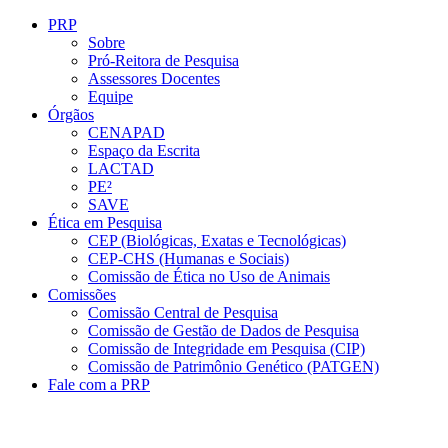
Conteúdo principal
Menu principal
Rodapé
PRP
Sobre
Pró-Reitora de Pesquisa
Assessores Docentes
Equipe
Órgãos
CENAPAD
Espaço da Escrita
LACTAD
PE²
SAVE
Ética em Pesquisa
CEP (Biológicas, Exatas e Tecnológicas)
CEP-CHS (Humanas e Sociais)
Comissão de Ética no Uso de Animais
Comissões
Comissão Central de Pesquisa
Comissão de Gestão de Dados de Pesquisa
Comissão de Integridade em Pesquisa (CIP)
Comissão de Patrimônio Genético (PATGEN)
Fale com a PRP
Aumentar fonte