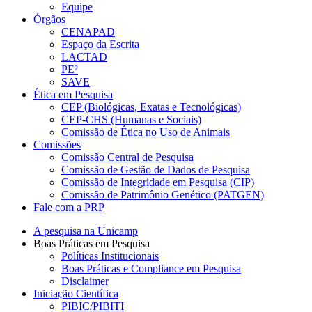
Equipe
Órgãos
CENAPAD
Espaço da Escrita
LACTAD
PE²
SAVE
Ética em Pesquisa
CEP (Biológicas, Exatas e Tecnológicas)
CEP-CHS (Humanas e Sociais)
Comissão de Ética no Uso de Animais
Comissões
Comissão Central de Pesquisa
Comissão de Gestão de Dados de Pesquisa
Comissão de Integridade em Pesquisa (CIP)
Comissão de Patrimônio Genético (PATGEN)
Fale com a PRP
A pesquisa na Unicamp
Boas Práticas em Pesquisa
Políticas Institucionais
Boas Práticas e Compliance em Pesquisa
Disclaimer
Iniciação Científica
PIBIC/PIBITI