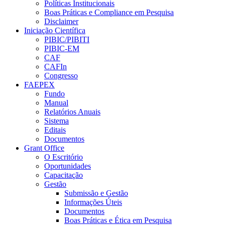
Políticas Institucionais
Boas Práticas e Compliance em Pesquisa
Disclaimer
Iniciação Científica
PIBIC/PIBITI
PIBIC-EM
CAF
CAFIn
Congresso
FAEPEX
Fundo
Manual
Relatórios Anuais
Sistema
Editais
Documentos
Grant Office
O Escritório
Oportunidades
Capacitação
Gestão
Submissão e Gestão
Informações Úteis
Documentos
Boas Práticas e Ética em Pesquisa