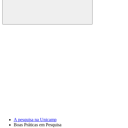
Buscar
Link para o Facebook
Link para o Youtube
A pesquisa na Unicamp
Boas Práticas em Pesquisa