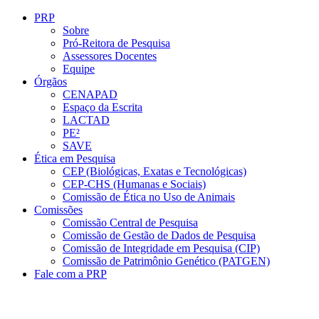
Conteúdo principal
Menu principal
Rodapé
PRP
Sobre
Pró-Reitora de Pesquisa
Assessores Docentes
Equipe
Órgãos
CENAPAD
Espaço da Escrita
LACTAD
PE²
SAVE
Ética em Pesquisa
CEP (Biológicas, Exatas e Tecnológicas)
CEP-CHS (Humanas e Sociais)
Comissão de Ética no Uso de Animais
Comissões
Comissão Central de Pesquisa
Comissão de Gestão de Dados de Pesquisa
Comissão de Integridade em Pesquisa (CIP)
Comissão de Patrimônio Genético (PATGEN)
Fale com a PRP
Aumentar fonte