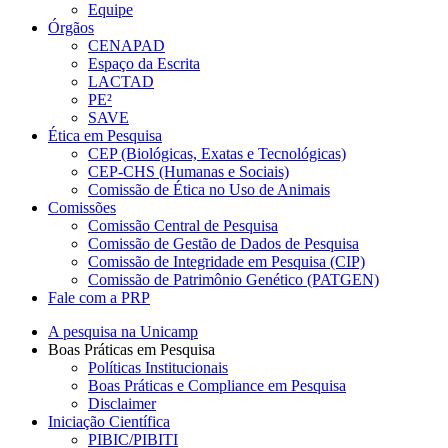
Equipe
Órgãos
CENAPAD
Espaço da Escrita
LACTAD
PE²
SAVE
Ética em Pesquisa
CEP (Biológicas, Exatas e Tecnológicas)
CEP-CHS (Humanas e Sociais)
Comissão de Ética no Uso de Animais
Comissões
Comissão Central de Pesquisa
Comissão de Gestão de Dados de Pesquisa
Comissão de Integridade em Pesquisa (CIP)
Comissão de Patrimônio Genético (PATGEN)
Fale com a PRP
A pesquisa na Unicamp
Boas Práticas em Pesquisa
Políticas Institucionais
Boas Práticas e Compliance em Pesquisa
Disclaimer
Iniciação Científica
PIBIC/PIBITI