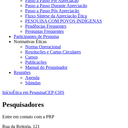
Passo a Passo Pré Apreciação
Passo a Passo Durante Apreciação
Passo a Passo Pós Apreciação
Fluxo Síntese da Apreciação Ética
PESQUISA COM POVOS INDÍGENAS
Pendências Frequentes
Perguntas Frequentes
Participantes de Pesquisa
Normativas Éticas
Norma Operacional
Resoluções e Cartas Circulares
Cursos
Publicações
Manual do Pesquisador
Reuniões
Agenda
Súmulas
Início
Ética em Pesquisa
CEP-CHS
Pesquisadores
Entre em contato com a PRP
Rua da Reitoria, 121