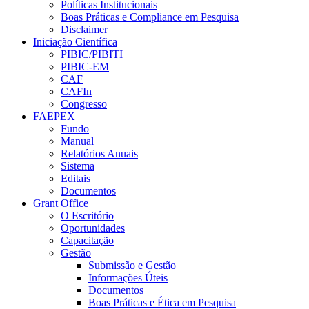
Políticas Institucionais
Boas Práticas e Compliance em Pesquisa
Disclaimer
Iniciação Científica
PIBIC/PIBITI
PIBIC-EM
CAF
CAFIn
Congresso
FAEPEX
Fundo
Manual
Relatórios Anuais
Sistema
Editais
Documentos
Grant Office
O Escritório
Oportunidades
Capacitação
Gestão
Submissão e Gestão
Informações Úteis
Documentos
Boas Práticas e Ética em Pesquisa