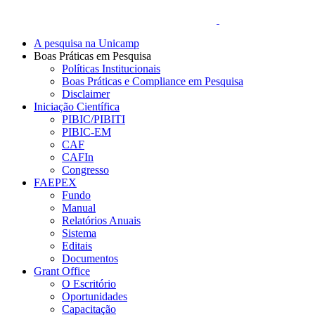
A pesquisa na Unicamp
Boas Práticas em Pesquisa
Políticas Institucionais
Boas Práticas e Compliance em Pesquisa
Disclaimer
Iniciação Científica
PIBIC/PIBITI
PIBIC-EM
CAF
CAFIn
Congresso
FAEPEX
Fundo
Manual
Relatórios Anuais
Sistema
Editais
Documentos
Grant Office
O Escritório
Oportunidades
Capacitação