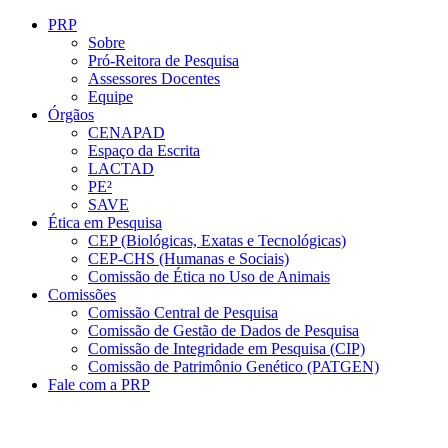
Conteúdo principal
Menu principal
Rodapé
PRP
Sobre
Pró-Reitora de Pesquisa
Assessores Docentes
Equipe
Órgãos
CENAPAD
Espaço da Escrita
LACTAD
PE²
SAVE
Ética em Pesquisa
CEP (Biológicas, Exatas e Tecnológicas)
CEP-CHS (Humanas e Sociais)
Comissão de Ética no Uso de Animais
Comissões
Comissão Central de Pesquisa
Comissão de Gestão de Dados de Pesquisa
Comissão de Integridade em Pesquisa (CIP)
Comissão de Patrimônio Genético (PATGEN)
Fale com a PRP
Aumentar fonte