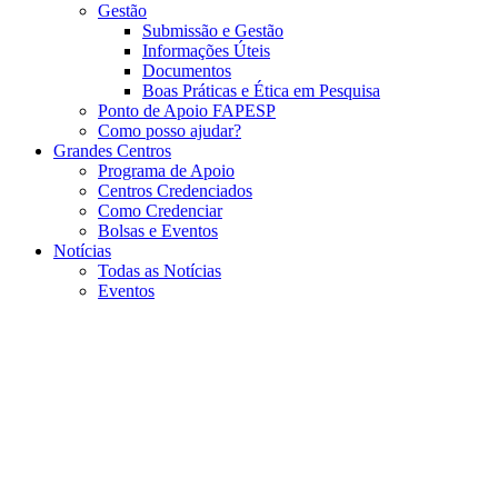
Gestão
Submissão e Gestão
Informações Úteis
Documentos
Boas Práticas e Ética em Pesquisa
Ponto de Apoio FAPESP
Como posso ajudar?
Grandes Centros
Programa de Apoio
Centros Credenciados
Como Credenciar
Bolsas e Eventos
Notícias
Todas as Notícias
Eventos
Menu