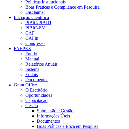
Políticas Institucionais
Boas Práticas e Compliance em Pesquisa
Disclaimer
Iniciação Científica
PIBIC/PIBITI
PIBIC-EM
CAF
CAFIn
Congresso
FAEPEX
Fundo
Manual
Relatórios Anuais
Sistema
Editais
Documentos
Grant Office
O Escritório
Oportunidades
Capacitação
Gestão
Submissão e Gestão
Informações Úteis
Documentos
Boas Práticas e Ética em Pesquisa