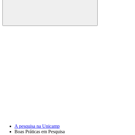
Buscar
Link para o Facebook
Link para o Youtube
A pesquisa na Unicamp
Boas Práticas em Pesquisa