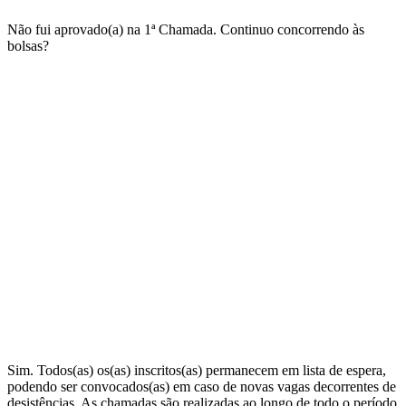
Não fui aprovado(a) na 1ª Chamada. Continuo concorrendo às
bolsas?
Sim. Todos(as) os(as) inscritos(as) permanecem em lista de espera,
podendo ser convocados(as) em caso de novas vagas decorrentes de
desistências. As chamadas são realizadas ao longo de todo o período