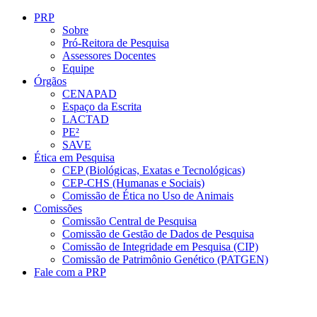
Conteúdo principal
Menu principal
Rodapé
PRP
Sobre
Pró-Reitora de Pesquisa
Assessores Docentes
Equipe
Órgãos
CENAPAD
Espaço da Escrita
LACTAD
PE²
SAVE
Ética em Pesquisa
CEP (Biológicas, Exatas e Tecnológicas)
CEP-CHS (Humanas e Sociais)
Comissão de Ética no Uso de Animais
Comissões
Comissão Central de Pesquisa
Comissão de Gestão de Dados de Pesquisa
Comissão de Integridade em Pesquisa (CIP)
Comissão de Patrimônio Genético (PATGEN)
Fale com a PRP
Aumentar fonte