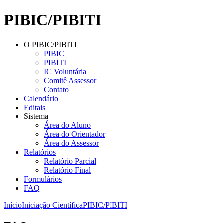
PIBIC/PIBITI
O PIBIC/PIBITI
PIBIC
PIBITI
IC Voluntária
Comitê Assessor
Contato
Calendário
Editais
Sistema
Área do Aluno
Área do Orientador
Área do Assessor
Relatórios
Relatório Parcial
Relatório Final
Formulários
FAQ
Início
Iniciação Científica
PIBIC/PIBITI