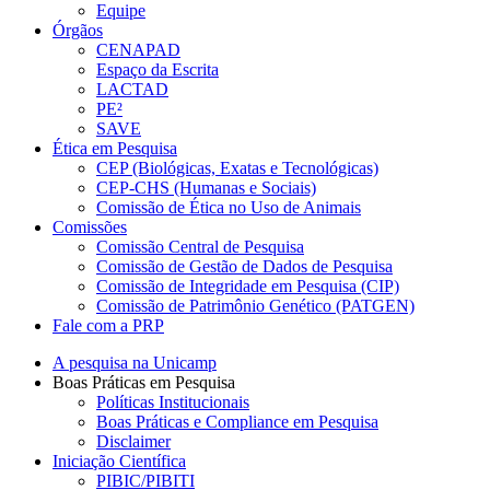
Equipe
Órgãos
CENAPAD
Espaço da Escrita
LACTAD
PE²
SAVE
Ética em Pesquisa
CEP (Biológicas, Exatas e Tecnológicas)
CEP-CHS (Humanas e Sociais)
Comissão de Ética no Uso de Animais
Comissões
Comissão Central de Pesquisa
Comissão de Gestão de Dados de Pesquisa
Comissão de Integridade em Pesquisa (CIP)
Comissão de Patrimônio Genético (PATGEN)
Fale com a PRP
A pesquisa na Unicamp
Boas Práticas em Pesquisa
Políticas Institucionais
Boas Práticas e Compliance em Pesquisa
Disclaimer
Iniciação Científica
PIBIC/PIBITI