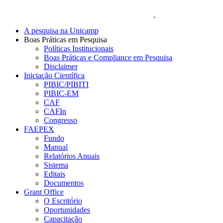
A pesquisa na Unicamp
Boas Práticas em Pesquisa
Políticas Institucionais
Boas Práticas e Compliance em Pesquisa
Disclaimer
Iniciação Científica
PIBIC/PIBITI
PIBIC-EM
CAF
CAFIn
Congresso
FAEPEX
Fundo
Manual
Relatórios Anuais
Sistema
Editais
Documentos
Grant Office
O Escritório
Oportunidades
Capacitação