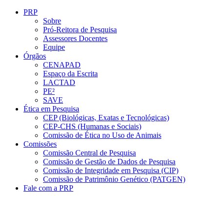
Conteúdo principal
Menu principal
Rodapé
PRP
Sobre
Pró-Reitora de Pesquisa
Assessores Docentes
Equipe
Órgãos
CENAPAD
Espaço da Escrita
LACTAD
PE²
SAVE
Ética em Pesquisa
CEP (Biológicas, Exatas e Tecnológicas)
CEP-CHS (Humanas e Sociais)
Comissão de Ética no Uso de Animais
Comissões
Comissão Central de Pesquisa
Comissão de Gestão de Dados de Pesquisa
Comissão de Integridade em Pesquisa (CIP)
Comissão de Patrimônio Genético (PATGEN)
Fale com a PRP
Aumentar fonte