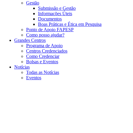
Gestão
Submissão e Gestão
Informações Úteis
Documentos
Boas Práticas e Ética em Pesquisa
Ponto de Apoio FAPESP
Como posso ajudar?
Grandes Centros
Programa de Apoio
Centros Credenciados
Como Credenciar
Bolsas e Eventos
Notícias
Todas as Notícias
Eventos
Menu