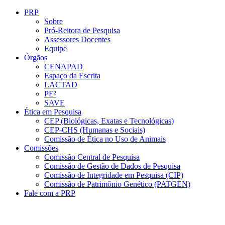
Conteúdo principal
Menu principal
Rodapé
PRP
Sobre
Pró-Reitora de Pesquisa
Assessores Docentes
Equipe
Órgãos
CENAPAD
Espaço da Escrita
LACTAD
PE²
SAVE
Ética em Pesquisa
CEP (Biológicas, Exatas e Tecnológicas)
CEP-CHS (Humanas e Sociais)
Comissão de Ética no Uso de Animais
Comissões
Comissão Central de Pesquisa
Comissão de Gestão de Dados de Pesquisa
Comissão de Integridade em Pesquisa (CIP)
Comissão de Patrimônio Genético (PATGEN)
Fale com a PRP
Aumentar fonte