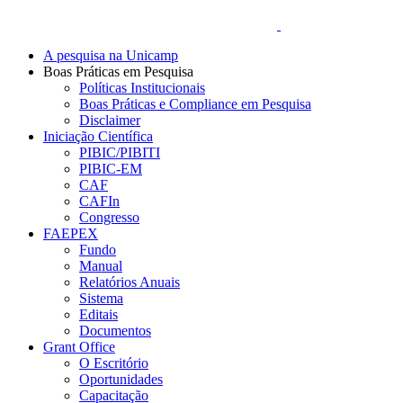
A pesquisa na Unicamp
Boas Práticas em Pesquisa
Políticas Institucionais
Boas Práticas e Compliance em Pesquisa
Disclaimer
Iniciação Científica
PIBIC/PIBITI
PIBIC-EM
CAF
CAFIn
Congresso
FAEPEX
Fundo
Manual
Relatórios Anuais
Sistema
Editais
Documentos
Grant Office
O Escritório
Oportunidades
Capacitação