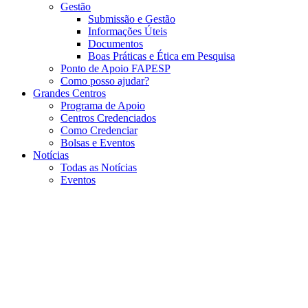
Gestão
Submissão e Gestão
Informações Úteis
Documentos
Boas Práticas e Ética em Pesquisa
Ponto de Apoio FAPESP
Como posso ajudar?
Grandes Centros
Programa de Apoio
Centros Credenciados
Como Credenciar
Bolsas e Eventos
Notícias
Todas as Notícias
Eventos
Menu