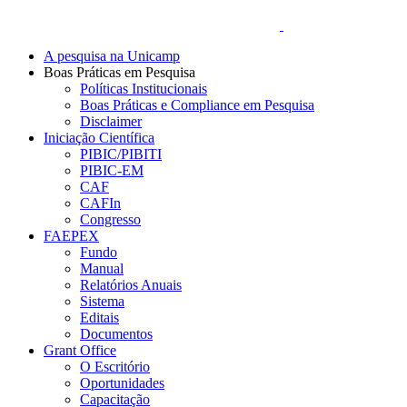
A pesquisa na Unicamp
Boas Práticas em Pesquisa
Políticas Institucionais
Boas Práticas e Compliance em Pesquisa
Disclaimer
Iniciação Científica
PIBIC/PIBITI
PIBIC-EM
CAF
CAFIn
Congresso
FAEPEX
Fundo
Manual
Relatórios Anuais
Sistema
Editais
Documentos
Grant Office
O Escritório
Oportunidades
Capacitação