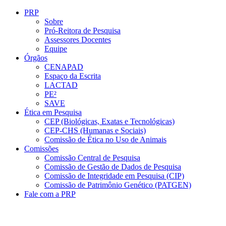
Conteúdo principal
Menu principal
Rodapé
PRP
Sobre
Pró-Reitora de Pesquisa
Assessores Docentes
Equipe
Órgãos
CENAPAD
Espaço da Escrita
LACTAD
PE²
SAVE
Ética em Pesquisa
CEP (Biológicas, Exatas e Tecnológicas)
CEP-CHS (Humanas e Sociais)
Comissão de Ética no Uso de Animais
Comissões
Comissão Central de Pesquisa
Comissão de Gestão de Dados de Pesquisa
Comissão de Integridade em Pesquisa (CIP)
Comissão de Patrimônio Genético (PATGEN)
Fale com a PRP
Aumentar fonte