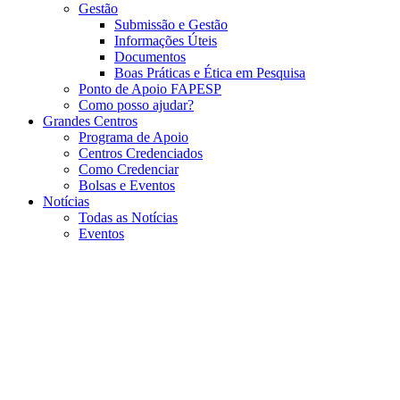
Gestão
Submissão e Gestão
Informações Úteis
Documentos
Boas Práticas e Ética em Pesquisa
Ponto de Apoio FAPESP
Como posso ajudar?
Grandes Centros
Programa de Apoio
Centros Credenciados
Como Credenciar
Bolsas e Eventos
Notícias
Todas as Notícias
Eventos
Menu