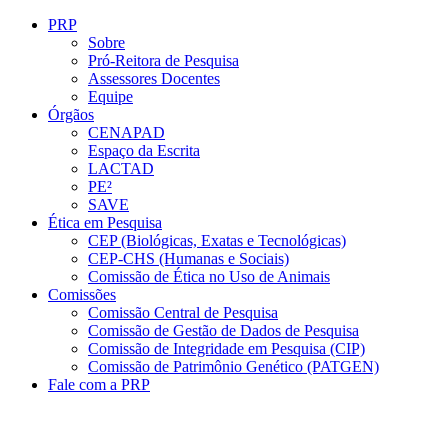
Conteúdo principal
Menu principal
Rodapé
PRP
Sobre
Pró-Reitora de Pesquisa
Assessores Docentes
Equipe
Órgãos
CENAPAD
Espaço da Escrita
LACTAD
PE²
SAVE
Ética em Pesquisa
CEP (Biológicas, Exatas e Tecnológicas)
CEP-CHS (Humanas e Sociais)
Comissão de Ética no Uso de Animais
Comissões
Comissão Central de Pesquisa
Comissão de Gestão de Dados de Pesquisa
Comissão de Integridade em Pesquisa (CIP)
Comissão de Patrimônio Genético (PATGEN)
Fale com a PRP
Aumentar fonte