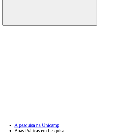
Buscar
Link para o Facebook
Link para o Youtube
A pesquisa na Unicamp
Boas Práticas em Pesquisa