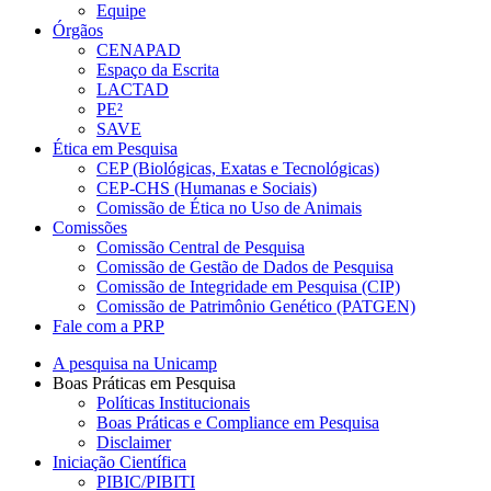
Equipe
Órgãos
CENAPAD
Espaço da Escrita
LACTAD
PE²
SAVE
Ética em Pesquisa
CEP (Biológicas, Exatas e Tecnológicas)
CEP-CHS (Humanas e Sociais)
Comissão de Ética no Uso de Animais
Comissões
Comissão Central de Pesquisa
Comissão de Gestão de Dados de Pesquisa
Comissão de Integridade em Pesquisa (CIP)
Comissão de Patrimônio Genético (PATGEN)
Fale com a PRP
A pesquisa na Unicamp
Boas Práticas em Pesquisa
Políticas Institucionais
Boas Práticas e Compliance em Pesquisa
Disclaimer
Iniciação Científica
PIBIC/PIBITI