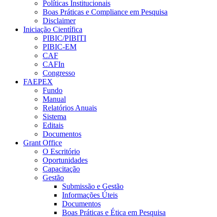
Políticas Institucionais
Boas Práticas e Compliance em Pesquisa
Disclaimer
Iniciação Científica
PIBIC/PIBITI
PIBIC-EM
CAF
CAFIn
Congresso
FAEPEX
Fundo
Manual
Relatórios Anuais
Sistema
Editais
Documentos
Grant Office
O Escritório
Oportunidades
Capacitação
Gestão
Submissão e Gestão
Informações Úteis
Documentos
Boas Práticas e Ética em Pesquisa