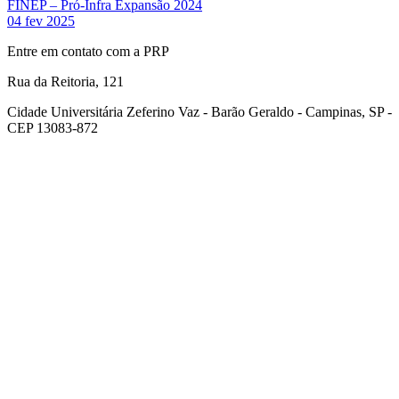
FINEP – Pró-Infra Expansão 2024
04 fev 2025
Entre em contato com a PRP
Rua da Reitoria, 121
Cidade Universitária Zeferino Vaz - Barão Geraldo - Campinas, SP -
CEP 13083-872
Link para o Facebook
Link para o Youtube