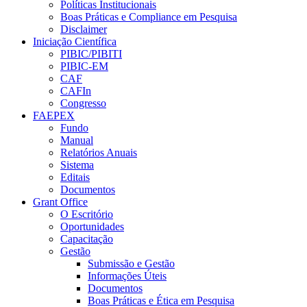
Políticas Institucionais
Boas Práticas e Compliance em Pesquisa
Disclaimer
Iniciação Científica
PIBIC/PIBITI
PIBIC-EM
CAF
CAFIn
Congresso
FAEPEX
Fundo
Manual
Relatórios Anuais
Sistema
Editais
Documentos
Grant Office
O Escritório
Oportunidades
Capacitação
Gestão
Submissão e Gestão
Informações Úteis
Documentos
Boas Práticas e Ética em Pesquisa