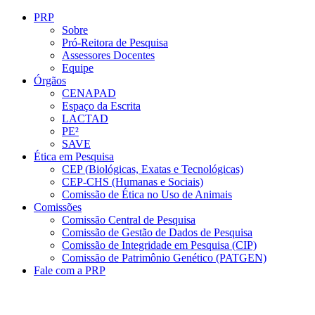
Conteúdo principal
Menu principal
Rodapé
PRP
Sobre
Pró-Reitora de Pesquisa
Assessores Docentes
Equipe
Órgãos
CENAPAD
Espaço da Escrita
LACTAD
PE²
SAVE
Ética em Pesquisa
CEP (Biológicas, Exatas e Tecnológicas)
CEP-CHS (Humanas e Sociais)
Comissão de Ética no Uso de Animais
Comissões
Comissão Central de Pesquisa
Comissão de Gestão de Dados de Pesquisa
Comissão de Integridade em Pesquisa (CIP)
Comissão de Patrimônio Genético (PATGEN)
Fale com a PRP
Aumentar fonte