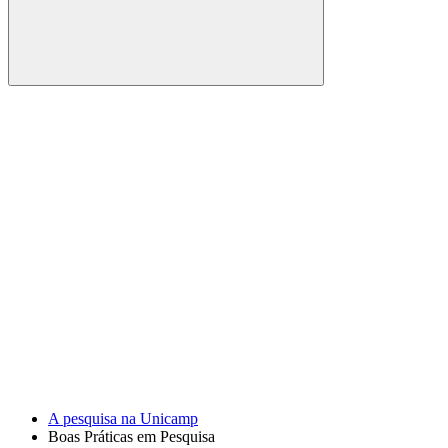
Buscar
Link para o Facebook
Link para o Youtube
A pesquisa na Unicamp
Boas Práticas em Pesquisa