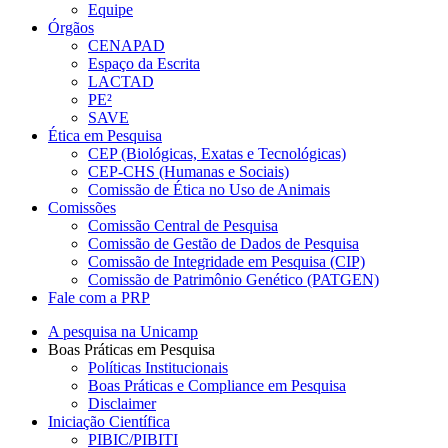
Equipe
Órgãos
CENAPAD
Espaço da Escrita
LACTAD
PE²
SAVE
Ética em Pesquisa
CEP (Biológicas, Exatas e Tecnológicas)
CEP-CHS (Humanas e Sociais)
Comissão de Ética no Uso de Animais
Comissões
Comissão Central de Pesquisa
Comissão de Gestão de Dados de Pesquisa
Comissão de Integridade em Pesquisa (CIP)
Comissão de Patrimônio Genético (PATGEN)
Fale com a PRP
A pesquisa na Unicamp
Boas Práticas em Pesquisa
Políticas Institucionais
Boas Práticas e Compliance em Pesquisa
Disclaimer
Iniciação Científica
PIBIC/PIBITI