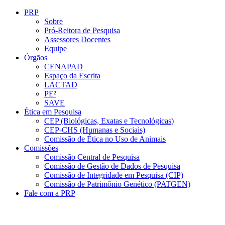
Conteúdo principal
Menu principal
Rodapé
PRP
Sobre
Pró-Reitora de Pesquisa
Assessores Docentes
Equipe
Órgãos
CENAPAD
Espaço da Escrita
LACTAD
PE²
SAVE
Ética em Pesquisa
CEP (Biológicas, Exatas e Tecnológicas)
CEP-CHS (Humanas e Sociais)
Comissão de Ética no Uso de Animais
Comissões
Comissão Central de Pesquisa
Comissão de Gestão de Dados de Pesquisa
Comissão de Integridade em Pesquisa (CIP)
Comissão de Patrimônio Genético (PATGEN)
Fale com a PRP
Aumentar fonte