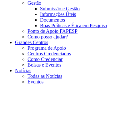
Gestão
Submissão e Gestão
Informações Úteis
Documentos
Boas Práticas e Ética em Pesquisa
Ponto de Apoio FAPESP
Como posso ajudar?
Grandes Centros
Programa de Apoio
Centros Credenciados
Como Credenciar
Bolsas e Eventos
Notícias
Todas as Notícias
Eventos
Menu