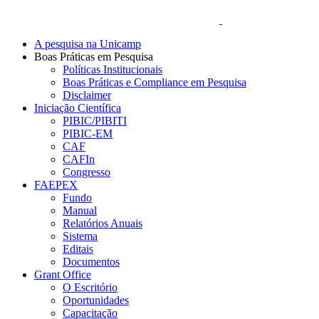
A pesquisa na Unicamp
Boas Práticas em Pesquisa
Políticas Institucionais
Boas Práticas e Compliance em Pesquisa
Disclaimer
Iniciação Científica
PIBIC/PIBITI
PIBIC-EM
CAF
CAFIn
Congresso
FAEPEX
Fundo
Manual
Relatórios Anuais
Sistema
Editais
Documentos
Grant Office
O Escritório
Oportunidades
Capacitação