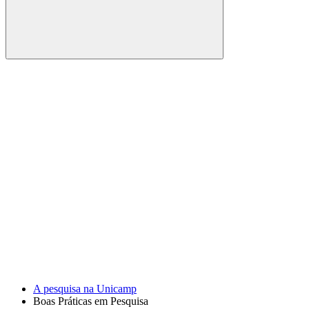
Buscar
Link para o Facebook
Link para o Youtube
A pesquisa na Unicamp
Boas Práticas em Pesquisa