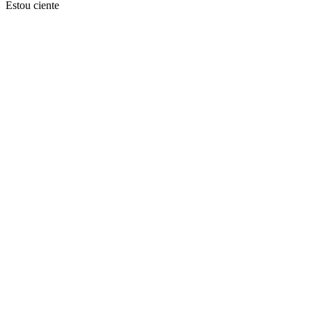
Estou ciente
Ir para o topo