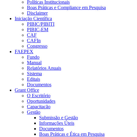
Políticas Institucionais
Boas Práticas e Compliance em Pesquisa
Disclaimer
Iniciação Científica
PIBIC/PIBITI
PIBIC-EM
CAF
CAFIn
Congresso
FAEPEX
Fundo
Manual
Relatórios Anuais
Sistema
Editais
Documentos
Grant Office
O Escritório
Oportunidades
Capacitação
Gestão
Submissão e Gestão
Informações Úteis
Documentos
Boas Práticas e Ética em Pesquisa