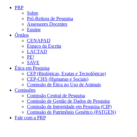
Conteúdo principal
Menu principal
Rodapé
PRP
Sobre
Pró-Reitora de Pesquisa
Assessores Docentes
Equipe
Órgãos
CENAPAD
Espaço da Escrita
LACTAD
PE²
SAVE
Ética em Pesquisa
CEP (Biológicas, Exatas e Tecnológicas)
CEP-CHS (Humanas e Sociais)
Comissão de Ética no Uso de Animais
Comissões
Comissão Central de Pesquisa
Comissão de Gestão de Dados de Pesquisa
Comissão de Integridade em Pesquisa (CIP)
Comissão de Patrimônio Genético (PATGEN)
Fale com a PRP
Aumentar fonte