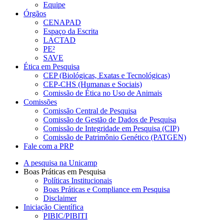
Equipe
Órgãos
CENAPAD
Espaço da Escrita
LACTAD
PE²
SAVE
Ética em Pesquisa
CEP (Biológicas, Exatas e Tecnológicas)
CEP-CHS (Humanas e Sociais)
Comissão de Ética no Uso de Animais
Comissões
Comissão Central de Pesquisa
Comissão de Gestão de Dados de Pesquisa
Comissão de Integridade em Pesquisa (CIP)
Comissão de Patrimônio Genético (PATGEN)
Fale com a PRP
A pesquisa na Unicamp
Boas Práticas em Pesquisa
Políticas Institucionais
Boas Práticas e Compliance em Pesquisa
Disclaimer
Iniciação Científica
PIBIC/PIBITI