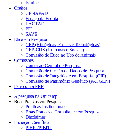
Equipe
Órgãos
CENAPAD
Espaço da Escrita
LACTAD
PE²
SAVE
Ética em Pesquisa
CEP (Biológicas, Exatas e Tecnológicas)
CEP-CHS (Humanas e Sociais)
Comissão de Ética no Uso de Animais
Comissões
Comissão Central de Pesquisa
Comissão de Gestão de Dados de Pesquisa
Comissão de Integridade em Pesquisa (CIP)
Comissão de Patrimônio Genético (PATGEN)
Fale com a PRP
A pesquisa na Unicamp
Boas Práticas em Pesquisa
Políticas Institucionais
Boas Práticas e Compliance em Pesquisa
Disclaimer
Iniciação Científica
PIBIC/PIBITI