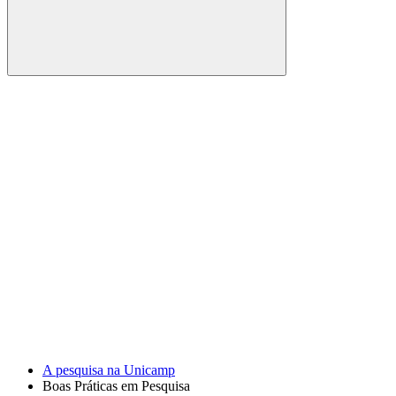
Buscar
Link para o Facebook
Link para o Youtube
A pesquisa na Unicamp
Boas Práticas em Pesquisa