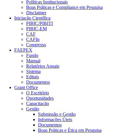
Políticas Institucionais
Boas Práticas e Compliance em Pesquisa
Disclaimer
Iniciação Científica
PIBIC/PIBITI
PIBIC-EM
CAF
CAFIn
Congresso
FAEPEX
Fundo
Manual
Relatórios Anuais
Sistema
Editais
Documentos
Grant Office
O Escritório
Oportunidades
Capacitação
Gestão
Submissão e Gestão
Informações Úteis
Documentos
Boas Práticas e Ética em Pesquisa