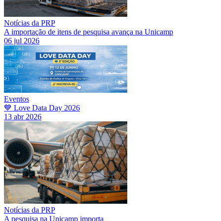
Notícias da PRP
A importação de itens de pesquisa avança na Unicamp
06 jul 2026
Eventos
💙 Love Data Day 2026
13 abr 2026
Notícias da PRP
A pesquisa na Unicamp importa