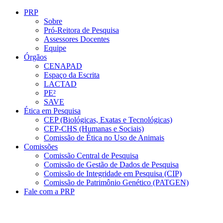
Conteúdo principal
Menu principal
Rodapé
PRP
Sobre
Pró-Reitora de Pesquisa
Assessores Docentes
Equipe
Órgãos
CENAPAD
Espaço da Escrita
LACTAD
PE²
SAVE
Ética em Pesquisa
CEP (Biológicas, Exatas e Tecnológicas)
CEP-CHS (Humanas e Sociais)
Comissão de Ética no Uso de Animais
Comissões
Comissão Central de Pesquisa
Comissão de Gestão de Dados de Pesquisa
Comissão de Integridade em Pesquisa (CIP)
Comissão de Patrimônio Genético (PATGEN)
Fale com a PRP
Aumentar fonte