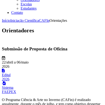
Escolas
Estudantes
Contato
Início
Iniciação Científica
CAFIn
Orientações
Orientadores
Submissão de Proposta de Oficina
22/abril a 06/maio
2026
Edital
2026
Sistema
FAEPEX
O Programa Ciência & Arte no Inverno (CAFin) é realizado
anualmente, durante o mês de julho, e tem como objetivo despertar