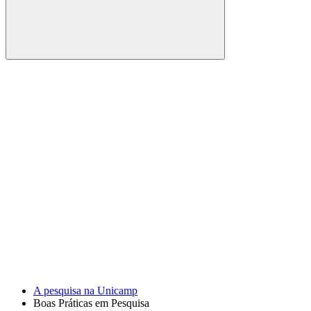
Buscar
Link para o Facebook
Link para o Youtube
A pesquisa na Unicamp
Boas Práticas em Pesquisa