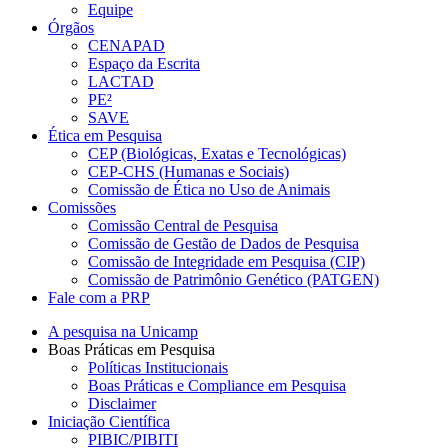
Equipe
Órgãos
CENAPAD
Espaço da Escrita
LACTAD
PE²
SAVE
Ética em Pesquisa
CEP (Biológicas, Exatas e Tecnológicas)
CEP-CHS (Humanas e Sociais)
Comissão de Ética no Uso de Animais
Comissões
Comissão Central de Pesquisa
Comissão de Gestão de Dados de Pesquisa
Comissão de Integridade em Pesquisa (CIP)
Comissão de Patrimônio Genético (PATGEN)
Fale com a PRP
A pesquisa na Unicamp
Boas Práticas em Pesquisa
Políticas Institucionais
Boas Práticas e Compliance em Pesquisa
Disclaimer
Iniciação Científica
PIBIC/PIBITI