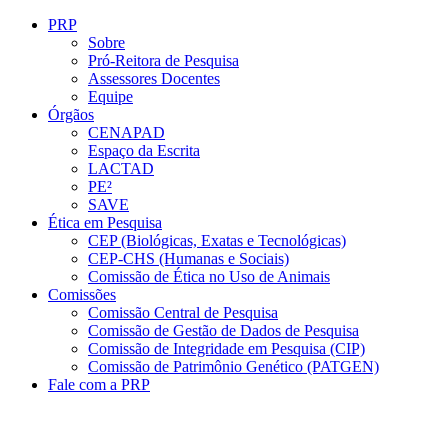
Conteúdo principal
Menu principal
Rodapé
PRP
Sobre
Pró-Reitora de Pesquisa
Assessores Docentes
Equipe
Órgãos
CENAPAD
Espaço da Escrita
LACTAD
PE²
SAVE
Ética em Pesquisa
CEP (Biológicas, Exatas e Tecnológicas)
CEP-CHS (Humanas e Sociais)
Comissão de Ética no Uso de Animais
Comissões
Comissão Central de Pesquisa
Comissão de Gestão de Dados de Pesquisa
Comissão de Integridade em Pesquisa (CIP)
Comissão de Patrimônio Genético (PATGEN)
Fale com a PRP
Aumentar fonte