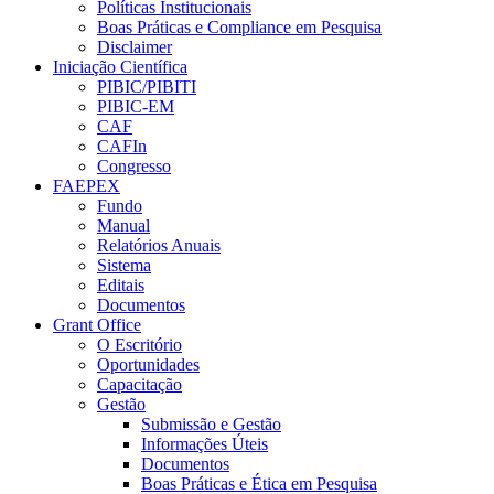
Políticas Institucionais
Boas Práticas e Compliance em Pesquisa
Disclaimer
Iniciação Científica
PIBIC/PIBITI
PIBIC-EM
CAF
CAFIn
Congresso
FAEPEX
Fundo
Manual
Relatórios Anuais
Sistema
Editais
Documentos
Grant Office
O Escritório
Oportunidades
Capacitação
Gestão
Submissão e Gestão
Informações Úteis
Documentos
Boas Práticas e Ética em Pesquisa