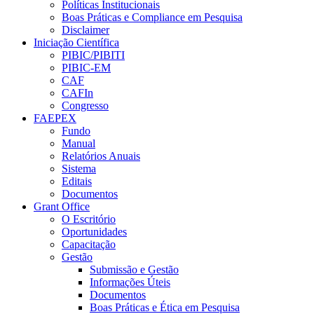
Políticas Institucionais
Boas Práticas e Compliance em Pesquisa
Disclaimer
Iniciação Científica
PIBIC/PIBITI
PIBIC-EM
CAF
CAFIn
Congresso
FAEPEX
Fundo
Manual
Relatórios Anuais
Sistema
Editais
Documentos
Grant Office
O Escritório
Oportunidades
Capacitação
Gestão
Submissão e Gestão
Informações Úteis
Documentos
Boas Práticas e Ética em Pesquisa