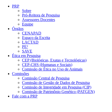
Conteúdo principal
Menu principal
Rodapé
PRP
Sobre
Pró-Reitora de Pesquisa
Assessores Docentes
Equipe
Órgãos
CENAPAD
Espaço da Escrita
LACTAD
PE²
SAVE
Ética em Pesquisa
CEP (Biológicas, Exatas e Tecnológicas)
CEP-CHS (Humanas e Sociais)
Comissão de Ética no Uso de Animais
Comissões
Comissão Central de Pesquisa
Comissão de Gestão de Dados de Pesquisa
Comissão de Integridade em Pesquisa (CIP)
Comissão de Patrimônio Genético (PATGEN)
Fale com a PRP
Aumentar fonte