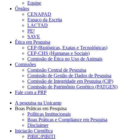
Equipe
Órgãos
CENAPAD
Espaço da Escrita
LACTAD
PE²
SAVE
Ética em Pesquisa
CEP (Biológicas, Exatas e Tecnológicas)
CEP-CHS (Humanas e Sociais)
Comissão de Ética no Uso de Animais
Comissões
Comissão Central de Pesquisa
Comissão de Gestão de Dados de Pesquisa
Comissão de Integridade em Pesquisa (CIP)
Comissão de Patrimônio Genético (PATGEN)
Fale com a PRP
A pesquisa na Unicamp
Boas Práticas em Pesquisa
Políticas Institucionais
Boas Práticas e Compliance em Pesquisa
Disclaimer
Iniciação Científica
PIBIC/PIBITI