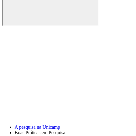
Buscar
Link para o Facebook
Link para o Youtube
A pesquisa na Unicamp
Boas Práticas em Pesquisa