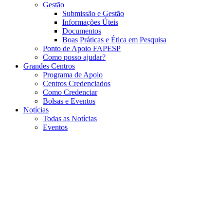
Gestão
Submissão e Gestão
Informações Úteis
Documentos
Boas Práticas e Ética em Pesquisa
Ponto de Apoio FAPESP
Como posso ajudar?
Grandes Centros
Programa de Apoio
Centros Credenciados
Como Credenciar
Bolsas e Eventos
Notícias
Todas as Notícias
Eventos
Menu