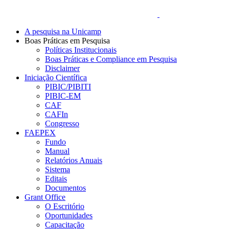
A pesquisa na Unicamp
Boas Práticas em Pesquisa
Políticas Institucionais
Boas Práticas e Compliance em Pesquisa
Disclaimer
Iniciação Científica
PIBIC/PIBITI
PIBIC-EM
CAF
CAFIn
Congresso
FAEPEX
Fundo
Manual
Relatórios Anuais
Sistema
Editais
Documentos
Grant Office
O Escritório
Oportunidades
Capacitação