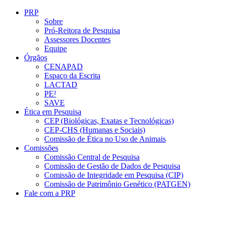
Conteúdo principal
Menu principal
Rodapé
PRP
Sobre
Pró-Reitora de Pesquisa
Assessores Docentes
Equipe
Órgãos
CENAPAD
Espaço da Escrita
LACTAD
PE²
SAVE
Ética em Pesquisa
CEP (Biológicas, Exatas e Tecnológicas)
CEP-CHS (Humanas e Sociais)
Comissão de Ética no Uso de Animais
Comissões
Comissão Central de Pesquisa
Comissão de Gestão de Dados de Pesquisa
Comissão de Integridade em Pesquisa (CIP)
Comissão de Patrimônio Genético (PATGEN)
Fale com a PRP
Aumentar fonte