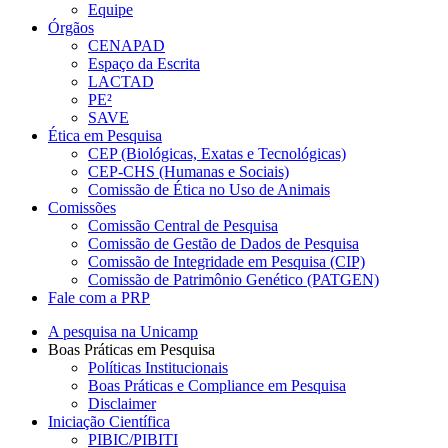
Equipe
Órgãos
CENAPAD
Espaço da Escrita
LACTAD
PE²
SAVE
Ética em Pesquisa
CEP (Biológicas, Exatas e Tecnológicas)
CEP-CHS (Humanas e Sociais)
Comissão de Ética no Uso de Animais
Comissões
Comissão Central de Pesquisa
Comissão de Gestão de Dados de Pesquisa
Comissão de Integridade em Pesquisa (CIP)
Comissão de Patrimônio Genético (PATGEN)
Fale com a PRP
A pesquisa na Unicamp
Boas Práticas em Pesquisa
Políticas Institucionais
Boas Práticas e Compliance em Pesquisa
Disclaimer
Iniciação Científica
PIBIC/PIBITI