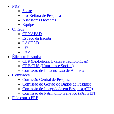
Conteúdo principal
Menu principal
Rodapé
PRP
Sobre
Pró-Reitora de Pesquisa
Assessores Docentes
Equipe
Órgãos
CENAPAD
Espaço da Escrita
LACTAD
PE²
SAVE
Ética em Pesquisa
CEP (Biológicas, Exatas e Tecnológicas)
CEP-CHS (Humanas e Sociais)
Comissão de Ética no Uso de Animais
Comissões
Comissão Central de Pesquisa
Comissão de Gestão de Dados de Pesquisa
Comissão de Integridade em Pesquisa (CIP)
Comissão de Patrimônio Genético (PATGEN)
Fale com a PRP
Aumentar fonte