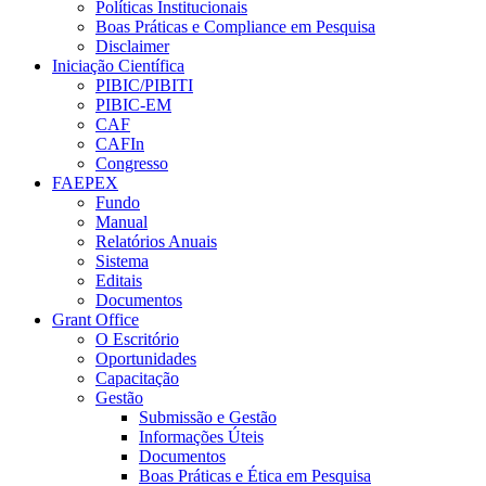
Políticas Institucionais
Boas Práticas e Compliance em Pesquisa
Disclaimer
Iniciação Científica
PIBIC/PIBITI
PIBIC-EM
CAF
CAFIn
Congresso
FAEPEX
Fundo
Manual
Relatórios Anuais
Sistema
Editais
Documentos
Grant Office
O Escritório
Oportunidades
Capacitação
Gestão
Submissão e Gestão
Informações Úteis
Documentos
Boas Práticas e Ética em Pesquisa