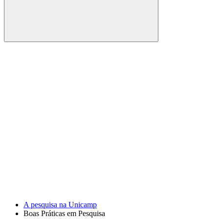
Buscar
Link para o Facebook
Link para o Youtube
A pesquisa na Unicamp
Boas Práticas em Pesquisa