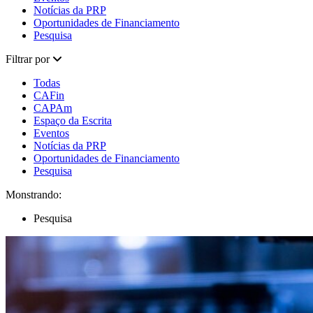
Notícias da PRP
Oportunidades de Financiamento
Pesquisa
Filtrar por
Todas
CAFin
CAPAm
Espaço da Escrita
Eventos
Notícias da PRP
Oportunidades de Financiamento
Pesquisa
Monstrando:
Pesquisa