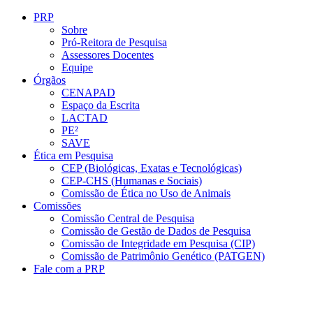
Conteúdo principal
Menu principal
Rodapé
PRP
Sobre
Pró-Reitora de Pesquisa
Assessores Docentes
Equipe
Órgãos
CENAPAD
Espaço da Escrita
LACTAD
PE²
SAVE
Ética em Pesquisa
CEP (Biológicas, Exatas e Tecnológicas)
CEP-CHS (Humanas e Sociais)
Comissão de Ética no Uso de Animais
Comissões
Comissão Central de Pesquisa
Comissão de Gestão de Dados de Pesquisa
Comissão de Integridade em Pesquisa (CIP)
Comissão de Patrimônio Genético (PATGEN)
Fale com a PRP
Aumentar fonte