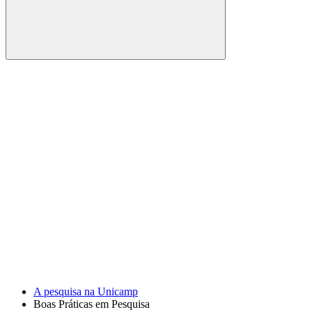
Buscar
Link para o Facebook
Link para o Youtube
A pesquisa na Unicamp
Boas Práticas em Pesquisa