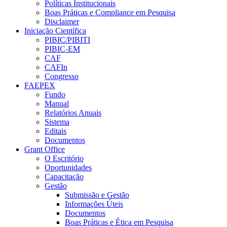
Políticas Institucionais
Boas Práticas e Compliance em Pesquisa
Disclaimer
Iniciação Científica
PIBIC/PIBITI
PIBIC-EM
CAF
CAFIn
Congresso
FAEPEX
Fundo
Manual
Relatórios Anuais
Sistema
Editais
Documentos
Grant Office
O Escritório
Oportunidades
Capacitação
Gestão
Submissão e Gestão
Informações Úteis
Documentos
Boas Práticas e Ética em Pesquisa