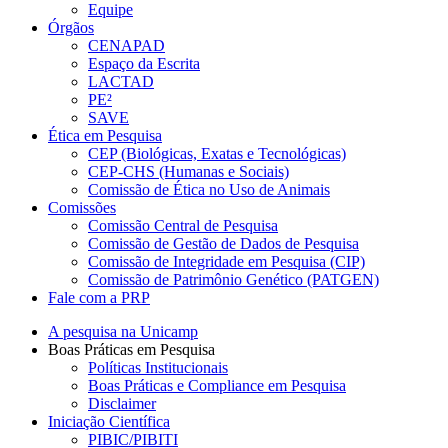
Equipe
Órgãos
CENAPAD
Espaço da Escrita
LACTAD
PE²
SAVE
Ética em Pesquisa
CEP (Biológicas, Exatas e Tecnológicas)
CEP-CHS (Humanas e Sociais)
Comissão de Ética no Uso de Animais
Comissões
Comissão Central de Pesquisa
Comissão de Gestão de Dados de Pesquisa
Comissão de Integridade em Pesquisa (CIP)
Comissão de Patrimônio Genético (PATGEN)
Fale com a PRP
A pesquisa na Unicamp
Boas Práticas em Pesquisa
Políticas Institucionais
Boas Práticas e Compliance em Pesquisa
Disclaimer
Iniciação Científica
PIBIC/PIBITI