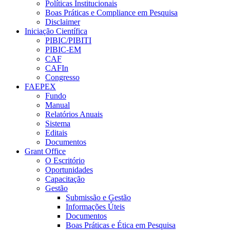
Políticas Institucionais
Boas Práticas e Compliance em Pesquisa
Disclaimer
Iniciação Científica
PIBIC/PIBITI
PIBIC-EM
CAF
CAFIn
Congresso
FAEPEX
Fundo
Manual
Relatórios Anuais
Sistema
Editais
Documentos
Grant Office
O Escritório
Oportunidades
Capacitação
Gestão
Submissão e Gestão
Informações Úteis
Documentos
Boas Práticas e Ética em Pesquisa