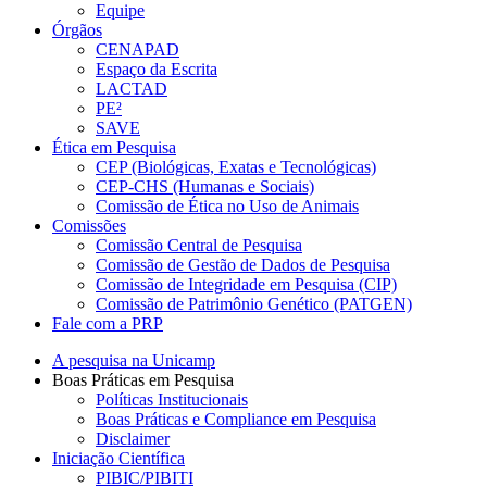
Equipe
Órgãos
CENAPAD
Espaço da Escrita
LACTAD
PE²
SAVE
Ética em Pesquisa
CEP (Biológicas, Exatas e Tecnológicas)
CEP-CHS (Humanas e Sociais)
Comissão de Ética no Uso de Animais
Comissões
Comissão Central de Pesquisa
Comissão de Gestão de Dados de Pesquisa
Comissão de Integridade em Pesquisa (CIP)
Comissão de Patrimônio Genético (PATGEN)
Fale com a PRP
A pesquisa na Unicamp
Boas Práticas em Pesquisa
Políticas Institucionais
Boas Práticas e Compliance em Pesquisa
Disclaimer
Iniciação Científica
PIBIC/PIBITI