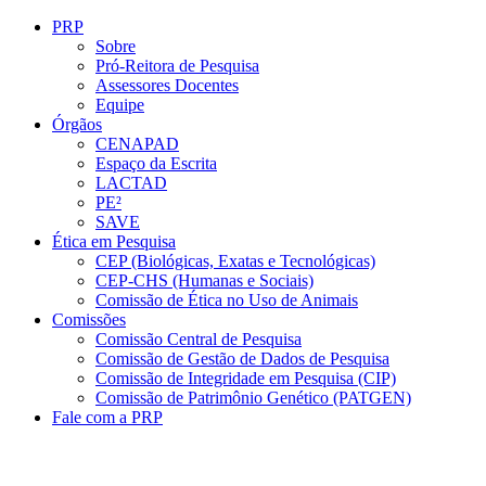
Conteúdo principal
Menu principal
Rodapé
PRP
Sobre
Pró-Reitora de Pesquisa
Assessores Docentes
Equipe
Órgãos
CENAPAD
Espaço da Escrita
LACTAD
PE²
SAVE
Ética em Pesquisa
CEP (Biológicas, Exatas e Tecnológicas)
CEP-CHS (Humanas e Sociais)
Comissão de Ética no Uso de Animais
Comissões
Comissão Central de Pesquisa
Comissão de Gestão de Dados de Pesquisa
Comissão de Integridade em Pesquisa (CIP)
Comissão de Patrimônio Genético (PATGEN)
Fale com a PRP
Aumentar fonte