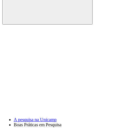
Buscar
Link para o Facebook
Link para o Youtube
A pesquisa na Unicamp
Boas Práticas em Pesquisa