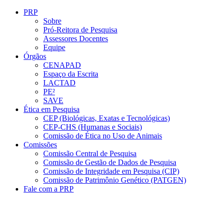
Conteúdo principal
Menu principal
Rodapé
PRP
Sobre
Pró-Reitora de Pesquisa
Assessores Docentes
Equipe
Órgãos
CENAPAD
Espaço da Escrita
LACTAD
PE²
SAVE
Ética em Pesquisa
CEP (Biológicas, Exatas e Tecnológicas)
CEP-CHS (Humanas e Sociais)
Comissão de Ética no Uso de Animais
Comissões
Comissão Central de Pesquisa
Comissão de Gestão de Dados de Pesquisa
Comissão de Integridade em Pesquisa (CIP)
Comissão de Patrimônio Genético (PATGEN)
Fale com a PRP
Aumentar fonte