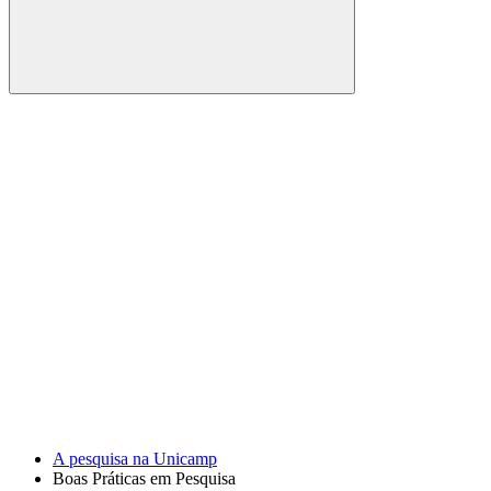
Buscar
Link para o Facebook
Link para o Youtube
A pesquisa na Unicamp
Boas Práticas em Pesquisa