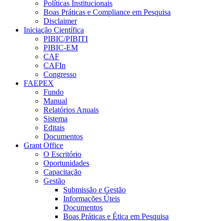
Políticas Institucionais
Boas Práticas e Compliance em Pesquisa
Disclaimer
Iniciação Científica
PIBIC/PIBITI
PIBIC-EM
CAF
CAFIn
Congresso
FAEPEX
Fundo
Manual
Relatórios Anuais
Sistema
Editais
Documentos
Grant Office
O Escritório
Oportunidades
Capacitação
Gestão
Submissão e Gestão
Informações Úteis
Documentos
Boas Práticas e Ética em Pesquisa