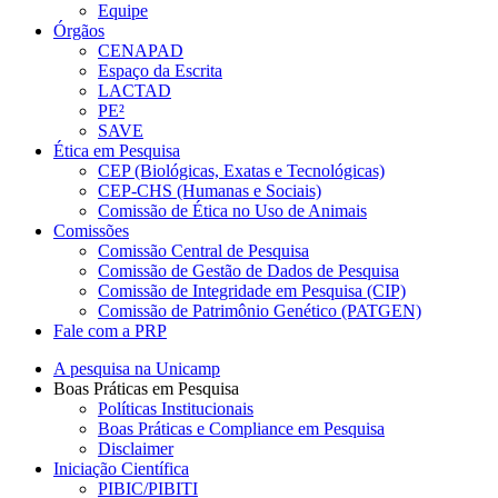
Equipe
Órgãos
CENAPAD
Espaço da Escrita
LACTAD
PE²
SAVE
Ética em Pesquisa
CEP (Biológicas, Exatas e Tecnológicas)
CEP-CHS (Humanas e Sociais)
Comissão de Ética no Uso de Animais
Comissões
Comissão Central de Pesquisa
Comissão de Gestão de Dados de Pesquisa
Comissão de Integridade em Pesquisa (CIP)
Comissão de Patrimônio Genético (PATGEN)
Fale com a PRP
A pesquisa na Unicamp
Boas Práticas em Pesquisa
Políticas Institucionais
Boas Práticas e Compliance em Pesquisa
Disclaimer
Iniciação Científica
PIBIC/PIBITI