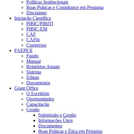
Políticas Institucionais
Boas Práticas e Compliance em Pesquisa
Disclaimer
Iniciação Científica
PIBIC/PIBITI
PIBIC-EM
CAF
CAFIn
Congresso
FAEPEX
Fundo
Manual
Relatórios Anuais
Sistema
Editais
Documentos
Grant Office
O Escritório
Oportunidades
Capacitação
Gestão
Submissão e Gestão
Informações Úteis
Documentos
Boas Práticas e Ética em Pesquisa