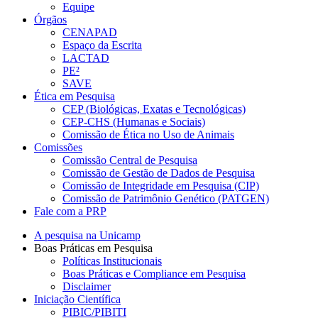
Equipe
Órgãos
CENAPAD
Espaço da Escrita
LACTAD
PE²
SAVE
Ética em Pesquisa
CEP (Biológicas, Exatas e Tecnológicas)
CEP-CHS (Humanas e Sociais)
Comissão de Ética no Uso de Animais
Comissões
Comissão Central de Pesquisa
Comissão de Gestão de Dados de Pesquisa
Comissão de Integridade em Pesquisa (CIP)
Comissão de Patrimônio Genético (PATGEN)
Fale com a PRP
A pesquisa na Unicamp
Boas Práticas em Pesquisa
Políticas Institucionais
Boas Práticas e Compliance em Pesquisa
Disclaimer
Iniciação Científica
PIBIC/PIBITI