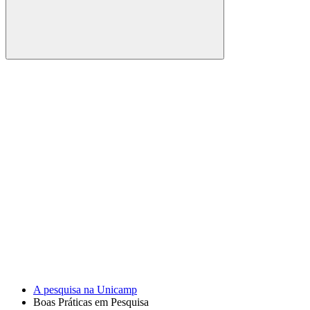
Buscar
Link para o Facebook
Link para o Youtube
A pesquisa na Unicamp
Boas Práticas em Pesquisa