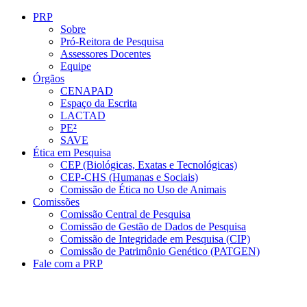
Conteúdo principal
Menu principal
Rodapé
PRP
Sobre
Pró-Reitora de Pesquisa
Assessores Docentes
Equipe
Órgãos
CENAPAD
Espaço da Escrita
LACTAD
PE²
SAVE
Ética em Pesquisa
CEP (Biológicas, Exatas e Tecnológicas)
CEP-CHS (Humanas e Sociais)
Comissão de Ética no Uso de Animais
Comissões
Comissão Central de Pesquisa
Comissão de Gestão de Dados de Pesquisa
Comissão de Integridade em Pesquisa (CIP)
Comissão de Patrimônio Genético (PATGEN)
Fale com a PRP
Aumentar fonte