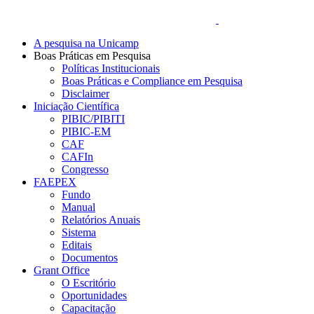
A pesquisa na Unicamp
Boas Práticas em Pesquisa
Políticas Institucionais
Boas Práticas e Compliance em Pesquisa
Disclaimer
Iniciação Científica
PIBIC/PIBITI
PIBIC-EM
CAF
CAFIn
Congresso
FAEPEX
Fundo
Manual
Relatórios Anuais
Sistema
Editais
Documentos
Grant Office
O Escritório
Oportunidades
Capacitação