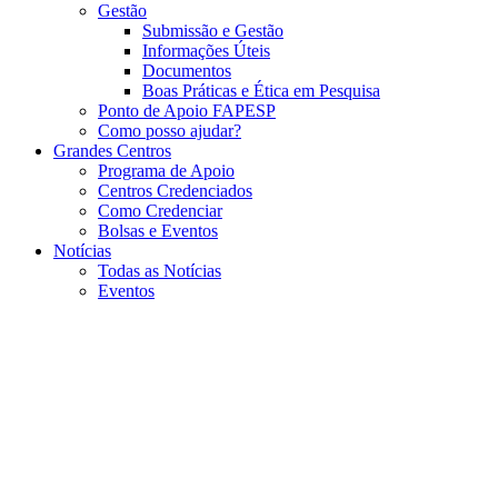
Gestão
Submissão e Gestão
Informações Úteis
Documentos
Boas Práticas e Ética em Pesquisa
Ponto de Apoio FAPESP
Como posso ajudar?
Grandes Centros
Programa de Apoio
Centros Credenciados
Como Credenciar
Bolsas e Eventos
Notícias
Todas as Notícias
Eventos
Menu