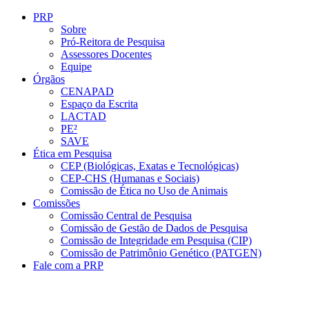
Conteúdo principal
Menu principal
Rodapé
PRP
Sobre
Pró-Reitora de Pesquisa
Assessores Docentes
Equipe
Órgãos
CENAPAD
Espaço da Escrita
LACTAD
PE²
SAVE
Ética em Pesquisa
CEP (Biológicas, Exatas e Tecnológicas)
CEP-CHS (Humanas e Sociais)
Comissão de Ética no Uso de Animais
Comissões
Comissão Central de Pesquisa
Comissão de Gestão de Dados de Pesquisa
Comissão de Integridade em Pesquisa (CIP)
Comissão de Patrimônio Genético (PATGEN)
Fale com a PRP
Aumentar fonte