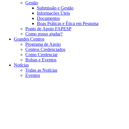
Gestão
Submissão e Gestão
Informações Úteis
Documentos
Boas Práticas e Ética em Pesquisa
Ponto de Apoio FAPESP
Como posso ajudar?
Grandes Centros
Programa de Apoio
Centros Credenciados
Como Credenciar
Bolsas e Eventos
Notícias
Todas as Notícias
Eventos
Menu