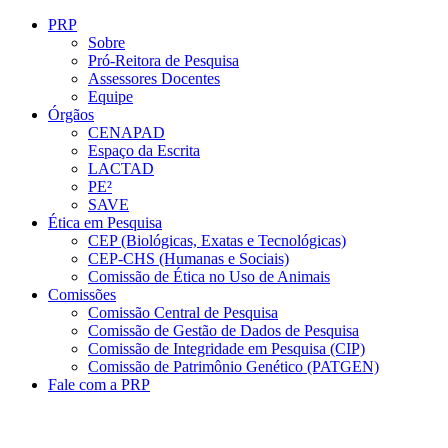
Conteúdo principal
Menu principal
Rodapé
PRP
Sobre
Pró-Reitora de Pesquisa
Assessores Docentes
Equipe
Órgãos
CENAPAD
Espaço da Escrita
LACTAD
PE²
SAVE
Ética em Pesquisa
CEP (Biológicas, Exatas e Tecnológicas)
CEP-CHS (Humanas e Sociais)
Comissão de Ética no Uso de Animais
Comissões
Comissão Central de Pesquisa
Comissão de Gestão de Dados de Pesquisa
Comissão de Integridade em Pesquisa (CIP)
Comissão de Patrimônio Genético (PATGEN)
Fale com a PRP
Aumentar fonte