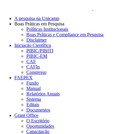
A pesquisa na Unicamp
Boas Práticas em Pesquisa
Políticas Institucionais
Boas Práticas e Compliance em Pesquisa
Disclaimer
Iniciação Científica
PIBIC/PIBITI
PIBIC-EM
CAF
CAFIn
Congresso
FAEPEX
Fundo
Manual
Relatórios Anuais
Sistema
Editais
Documentos
Grant Office
O Escritório
Oportunidades
Capacitação