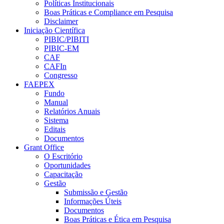
Políticas Institucionais
Boas Práticas e Compliance em Pesquisa
Disclaimer
Iniciação Científica
PIBIC/PIBITI
PIBIC-EM
CAF
CAFIn
Congresso
FAEPEX
Fundo
Manual
Relatórios Anuais
Sistema
Editais
Documentos
Grant Office
O Escritório
Oportunidades
Capacitação
Gestão
Submissão e Gestão
Informações Úteis
Documentos
Boas Práticas e Ética em Pesquisa