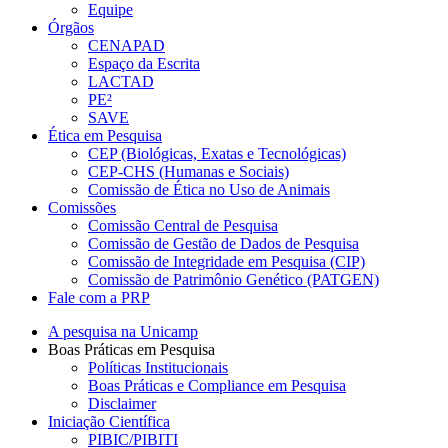
Equipe
Órgãos
CENAPAD
Espaço da Escrita
LACTAD
PE²
SAVE
Ética em Pesquisa
CEP (Biológicas, Exatas e Tecnológicas)
CEP-CHS (Humanas e Sociais)
Comissão de Ética no Uso de Animais
Comissões
Comissão Central de Pesquisa
Comissão de Gestão de Dados de Pesquisa
Comissão de Integridade em Pesquisa (CIP)
Comissão de Patrimônio Genético (PATGEN)
Fale com a PRP
A pesquisa na Unicamp
Boas Práticas em Pesquisa
Políticas Institucionais
Boas Práticas e Compliance em Pesquisa
Disclaimer
Iniciação Científica
PIBIC/PIBITI