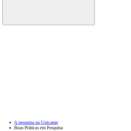
Buscar
Link para o Facebook
Link para o Youtube
A pesquisa na Unicamp
Boas Práticas em Pesquisa