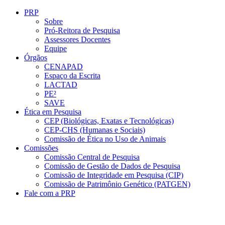
Conteúdo principal
Menu principal
Rodapé
PRP
Sobre
Pró-Reitora de Pesquisa
Assessores Docentes
Equipe
Órgãos
CENAPAD
Espaço da Escrita
LACTAD
PE²
SAVE
Ética em Pesquisa
CEP (Biológicas, Exatas e Tecnológicas)
CEP-CHS (Humanas e Sociais)
Comissão de Ética no Uso de Animais
Comissões
Comissão Central de Pesquisa
Comissão de Gestão de Dados de Pesquisa
Comissão de Integridade em Pesquisa (CIP)
Comissão de Patrimônio Genético (PATGEN)
Fale com a PRP
Aumentar fonte