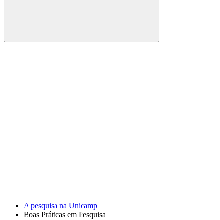
Buscar
Link para o Facebook
Link para o Youtube
A pesquisa na Unicamp
Boas Práticas em Pesquisa