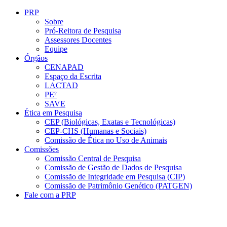
Conteúdo principal
Menu principal
Rodapé
PRP
Sobre
Pró-Reitora de Pesquisa
Assessores Docentes
Equipe
Órgãos
CENAPAD
Espaço da Escrita
LACTAD
PE²
SAVE
Ética em Pesquisa
CEP (Biológicas, Exatas e Tecnológicas)
CEP-CHS (Humanas e Sociais)
Comissão de Ética no Uso de Animais
Comissões
Comissão Central de Pesquisa
Comissão de Gestão de Dados de Pesquisa
Comissão de Integridade em Pesquisa (CIP)
Comissão de Patrimônio Genético (PATGEN)
Fale com a PRP
Aumentar fonte