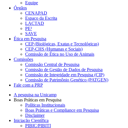
Equipe
Órgãos
CENAPAD
Espaço da Escrita
LACTAD
PE²
SAVE
Ética em Pesquisa
CEP (Biológicas, Exatas e Tecnológicas)
CEP-CHS (Humanas e Sociais)
Comissão de Ética no Uso de Animais
Comissões
Comissão Central de Pesquisa
Comissão de Gestão de Dados de Pesquisa
Comissão de Integridade em Pesquisa (CIP)
Comissão de Patrimônio Genético (PATGEN)
Fale com a PRP
A pesquisa na Unicamp
Boas Práticas em Pesquisa
Políticas Institucionais
Boas Práticas e Compliance em Pesquisa
Disclaimer
Iniciação Científica
PIBIC/PIBITI