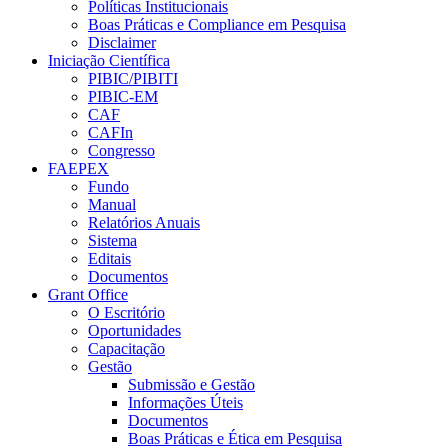
Políticas Institucionais
Boas Práticas e Compliance em Pesquisa
Disclaimer
Iniciação Científica
PIBIC/PIBITI
PIBIC-EM
CAF
CAFIn
Congresso
FAEPEX
Fundo
Manual
Relatórios Anuais
Sistema
Editais
Documentos
Grant Office
O Escritório
Oportunidades
Capacitação
Gestão
Submissão e Gestão
Informações Úteis
Documentos
Boas Práticas e Ética em Pesquisa