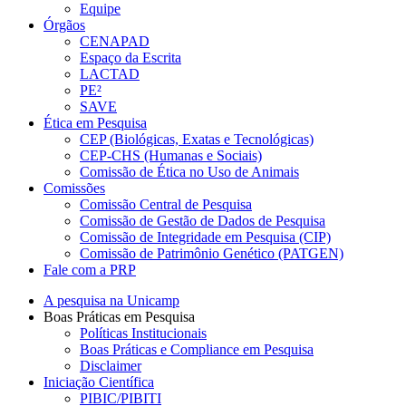
Equipe
Órgãos
CENAPAD
Espaço da Escrita
LACTAD
PE²
SAVE
Ética em Pesquisa
CEP (Biológicas, Exatas e Tecnológicas)
CEP-CHS (Humanas e Sociais)
Comissão de Ética no Uso de Animais
Comissões
Comissão Central de Pesquisa
Comissão de Gestão de Dados de Pesquisa
Comissão de Integridade em Pesquisa (CIP)
Comissão de Patrimônio Genético (PATGEN)
Fale com a PRP
A pesquisa na Unicamp
Boas Práticas em Pesquisa
Políticas Institucionais
Boas Práticas e Compliance em Pesquisa
Disclaimer
Iniciação Científica
PIBIC/PIBITI