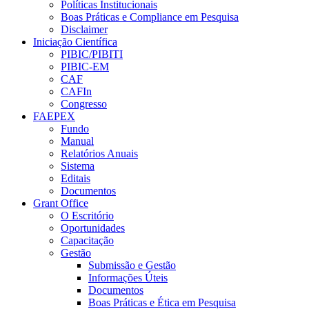
Políticas Institucionais
Boas Práticas e Compliance em Pesquisa
Disclaimer
Iniciação Científica
PIBIC/PIBITI
PIBIC-EM
CAF
CAFIn
Congresso
FAEPEX
Fundo
Manual
Relatórios Anuais
Sistema
Editais
Documentos
Grant Office
O Escritório
Oportunidades
Capacitação
Gestão
Submissão e Gestão
Informações Úteis
Documentos
Boas Práticas e Ética em Pesquisa