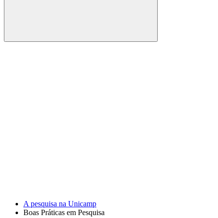
Buscar
Link para o Facebook
Link para o Youtube
A pesquisa na Unicamp
Boas Práticas em Pesquisa