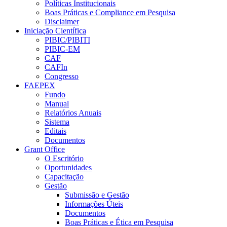
Políticas Institucionais
Boas Práticas e Compliance em Pesquisa
Disclaimer
Iniciação Científica
PIBIC/PIBITI
PIBIC-EM
CAF
CAFIn
Congresso
FAEPEX
Fundo
Manual
Relatórios Anuais
Sistema
Editais
Documentos
Grant Office
O Escritório
Oportunidades
Capacitação
Gestão
Submissão e Gestão
Informações Úteis
Documentos
Boas Práticas e Ética em Pesquisa