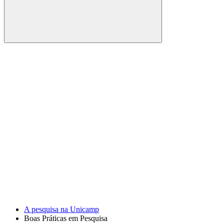
Buscar
Link para o Facebook
Link para o Youtube
A pesquisa na Unicamp
Boas Práticas em Pesquisa