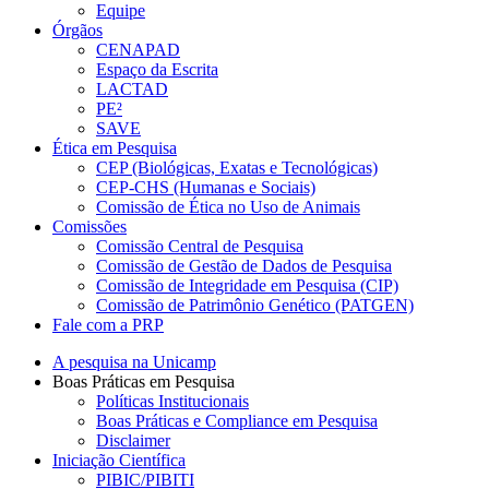
Equipe
Órgãos
CENAPAD
Espaço da Escrita
LACTAD
PE²
SAVE
Ética em Pesquisa
CEP (Biológicas, Exatas e Tecnológicas)
CEP-CHS (Humanas e Sociais)
Comissão de Ética no Uso de Animais
Comissões
Comissão Central de Pesquisa
Comissão de Gestão de Dados de Pesquisa
Comissão de Integridade em Pesquisa (CIP)
Comissão de Patrimônio Genético (PATGEN)
Fale com a PRP
A pesquisa na Unicamp
Boas Práticas em Pesquisa
Políticas Institucionais
Boas Práticas e Compliance em Pesquisa
Disclaimer
Iniciação Científica
PIBIC/PIBITI