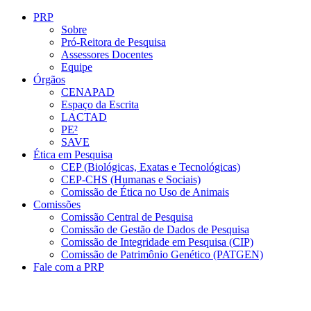
Conteúdo principal
Menu principal
Rodapé
PRP
Sobre
Pró-Reitora de Pesquisa
Assessores Docentes
Equipe
Órgãos
CENAPAD
Espaço da Escrita
LACTAD
PE²
SAVE
Ética em Pesquisa
CEP (Biológicas, Exatas e Tecnológicas)
CEP-CHS (Humanas e Sociais)
Comissão de Ética no Uso de Animais
Comissões
Comissão Central de Pesquisa
Comissão de Gestão de Dados de Pesquisa
Comissão de Integridade em Pesquisa (CIP)
Comissão de Patrimônio Genético (PATGEN)
Fale com a PRP
Aumentar fonte