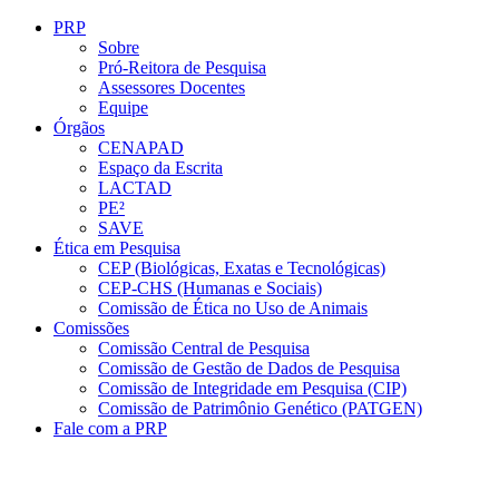
Conteúdo principal
Menu principal
Rodapé
PRP
Sobre
Pró-Reitora de Pesquisa
Assessores Docentes
Equipe
Órgãos
CENAPAD
Espaço da Escrita
LACTAD
PE²
SAVE
Ética em Pesquisa
CEP (Biológicas, Exatas e Tecnológicas)
CEP-CHS (Humanas e Sociais)
Comissão de Ética no Uso de Animais
Comissões
Comissão Central de Pesquisa
Comissão de Gestão de Dados de Pesquisa
Comissão de Integridade em Pesquisa (CIP)
Comissão de Patrimônio Genético (PATGEN)
Fale com a PRP
Aumentar fonte