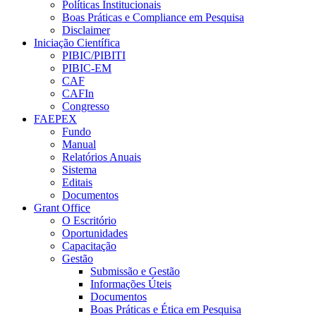
Políticas Institucionais
Boas Práticas e Compliance em Pesquisa
Disclaimer
Iniciação Científica
PIBIC/PIBITI
PIBIC-EM
CAF
CAFIn
Congresso
FAEPEX
Fundo
Manual
Relatórios Anuais
Sistema
Editais
Documentos
Grant Office
O Escritório
Oportunidades
Capacitação
Gestão
Submissão e Gestão
Informações Úteis
Documentos
Boas Práticas e Ética em Pesquisa