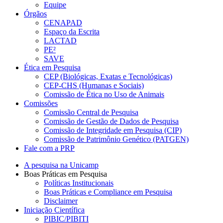
Equipe
Órgãos
CENAPAD
Espaço da Escrita
LACTAD
PE²
SAVE
Ética em Pesquisa
CEP (Biológicas, Exatas e Tecnológicas)
CEP-CHS (Humanas e Sociais)
Comissão de Ética no Uso de Animais
Comissões
Comissão Central de Pesquisa
Comissão de Gestão de Dados de Pesquisa
Comissão de Integridade em Pesquisa (CIP)
Comissão de Patrimônio Genético (PATGEN)
Fale com a PRP
A pesquisa na Unicamp
Boas Práticas em Pesquisa
Políticas Institucionais
Boas Práticas e Compliance em Pesquisa
Disclaimer
Iniciação Científica
PIBIC/PIBITI