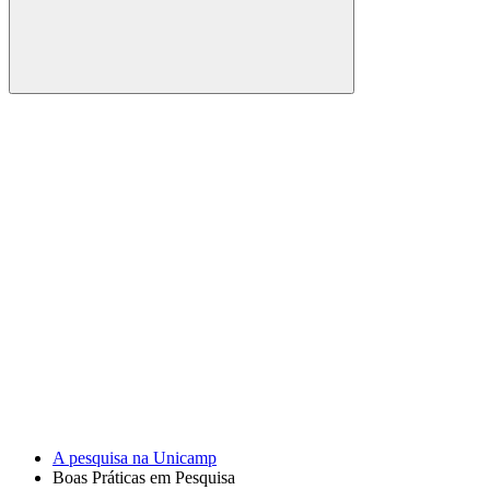
Buscar
Link para o Facebook
Link para o Youtube
A pesquisa na Unicamp
Boas Práticas em Pesquisa