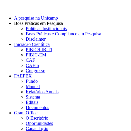
A pesquisa na Unicamp
Boas Práticas em Pesquisa
Políticas Institucionais
Boas Práticas e Compliance em Pesquisa
Disclaimer
Iniciação Científica
PIBIC/PIBITI
PIBIC-EM
CAF
CAFIn
Congresso
FAEPEX
Fundo
Manual
Relatórios Anuais
Sistema
Editais
Documentos
Grant Office
O Escritório
Oportunidades
Capacitação