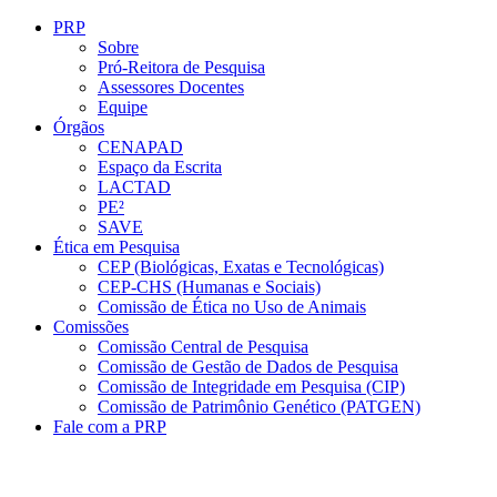
Conteúdo principal
Menu principal
Rodapé
PRP
Sobre
Pró-Reitora de Pesquisa
Assessores Docentes
Equipe
Órgãos
CENAPAD
Espaço da Escrita
LACTAD
PE²
SAVE
Ética em Pesquisa
CEP (Biológicas, Exatas e Tecnológicas)
CEP-CHS (Humanas e Sociais)
Comissão de Ética no Uso de Animais
Comissões
Comissão Central de Pesquisa
Comissão de Gestão de Dados de Pesquisa
Comissão de Integridade em Pesquisa (CIP)
Comissão de Patrimônio Genético (PATGEN)
Fale com a PRP
Aumentar fonte