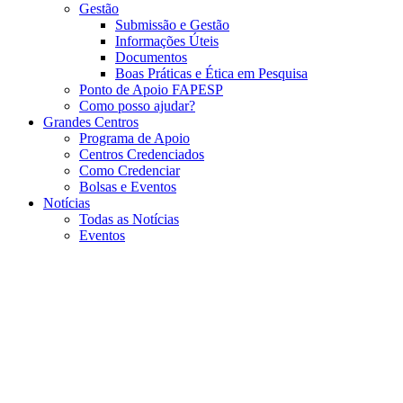
Gestão
Submissão e Gestão
Informações Úteis
Documentos
Boas Práticas e Ética em Pesquisa
Ponto de Apoio FAPESP
Como posso ajudar?
Grandes Centros
Programa de Apoio
Centros Credenciados
Como Credenciar
Bolsas e Eventos
Notícias
Todas as Notícias
Eventos
Menu