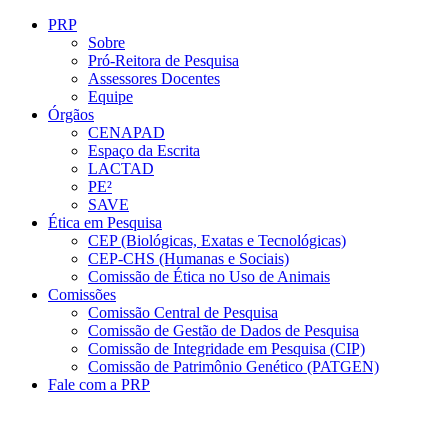
Conteúdo principal
Menu principal
Rodapé
PRP
Sobre
Pró-Reitora de Pesquisa
Assessores Docentes
Equipe
Órgãos
CENAPAD
Espaço da Escrita
LACTAD
PE²
SAVE
Ética em Pesquisa
CEP (Biológicas, Exatas e Tecnológicas)
CEP-CHS (Humanas e Sociais)
Comissão de Ética no Uso de Animais
Comissões
Comissão Central de Pesquisa
Comissão de Gestão de Dados de Pesquisa
Comissão de Integridade em Pesquisa (CIP)
Comissão de Patrimônio Genético (PATGEN)
Fale com a PRP
Aumentar fonte