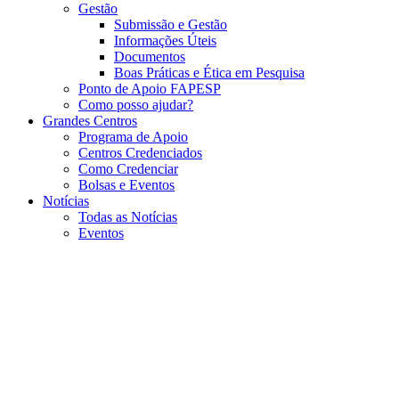
Gestão
Submissão e Gestão
Informações Úteis
Documentos
Boas Práticas e Ética em Pesquisa
Ponto de Apoio FAPESP
Como posso ajudar?
Grandes Centros
Programa de Apoio
Centros Credenciados
Como Credenciar
Bolsas e Eventos
Notícias
Todas as Notícias
Eventos
Menu