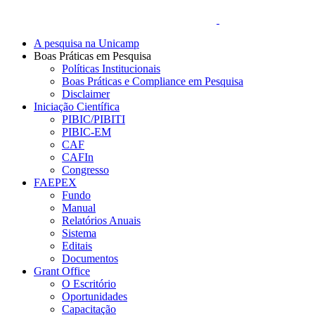
A pesquisa na Unicamp
Boas Práticas em Pesquisa
Políticas Institucionais
Boas Práticas e Compliance em Pesquisa
Disclaimer
Iniciação Científica
PIBIC/PIBITI
PIBIC-EM
CAF
CAFIn
Congresso
FAEPEX
Fundo
Manual
Relatórios Anuais
Sistema
Editais
Documentos
Grant Office
O Escritório
Oportunidades
Capacitação