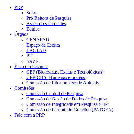
Conteúdo principal
Menu principal
Rodapé
PRP
Sobre
Pró-Reitora de Pesquisa
Assessores Docentes
Equipe
Órgãos
CENAPAD
Espaço da Escrita
LACTAD
PE²
SAVE
Ética em Pesquisa
CEP (Biológicas, Exatas e Tecnológicas)
CEP-CHS (Humanas e Sociais)
Comissão de Ética no Uso de Animais
Comissões
Comissão Central de Pesquisa
Comissão de Gestão de Dados de Pesquisa
Comissão de Integridade em Pesquisa (CIP)
Comissão de Patrimônio Genético (PATGEN)
Fale com a PRP
Aumentar fonte