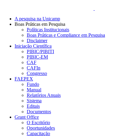
A pesquisa na Unicamp
Boas Práticas em Pesquisa
Políticas Institucionais
Boas Práticas e Compliance em Pesquisa
Disclaimer
Iniciação Científica
PIBIC/PIBITI
PIBIC-EM
CAF
CAFIn
Congresso
FAEPEX
Fundo
Manual
Relatórios Anuais
Sistema
Editais
Documentos
Grant Office
O Escritório
Oportunidades
Capacitação