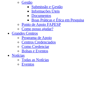
Gestão
Submissão e Gestão
Informações Úteis
Documentos
Boas Práticas e Ética em Pesquisa
Ponto de Apoio FAPESP
Como posso ajudar?
Grandes Centros
Programa de Apoio
Centros Credenciados
Como Credenciar
Bolsas e Eventos
Notícias
Todas as Notícias
Eventos
Menu