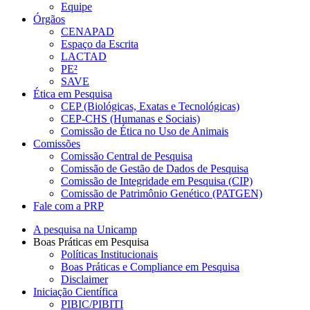
Equipe
Órgãos
CENAPAD
Espaço da Escrita
LACTAD
PE²
SAVE
Ética em Pesquisa
CEP (Biológicas, Exatas e Tecnológicas)
CEP-CHS (Humanas e Sociais)
Comissão de Ética no Uso de Animais
Comissões
Comissão Central de Pesquisa
Comissão de Gestão de Dados de Pesquisa
Comissão de Integridade em Pesquisa (CIP)
Comissão de Patrimônio Genético (PATGEN)
Fale com a PRP
A pesquisa na Unicamp
Boas Práticas em Pesquisa
Políticas Institucionais
Boas Práticas e Compliance em Pesquisa
Disclaimer
Iniciação Científica
PIBIC/PIBITI