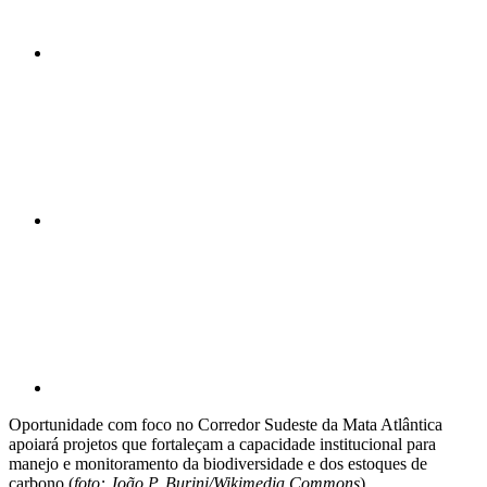
Compartilhar n
Compartilhar p
Oportunidade com foco no Corredor Sudeste da Mata Atlântica
apoiará projetos que fortaleçam a capacidade institucional para
manejo e monitoramento da biodiversidade e dos estoques de
carbono (
foto: João P. Burini/Wikimedia Commons
)