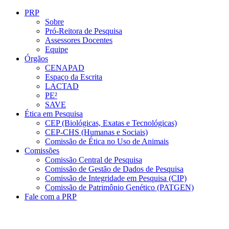
Conteúdo principal
Menu principal
Rodapé
PRP
Sobre
Pró-Reitora de Pesquisa
Assessores Docentes
Equipe
Órgãos
CENAPAD
Espaço da Escrita
LACTAD
PE²
SAVE
Ética em Pesquisa
CEP (Biológicas, Exatas e Tecnológicas)
CEP-CHS (Humanas e Sociais)
Comissão de Ética no Uso de Animais
Comissões
Comissão Central de Pesquisa
Comissão de Gestão de Dados de Pesquisa
Comissão de Integridade em Pesquisa (CIP)
Comissão de Patrimônio Genético (PATGEN)
Fale com a PRP
Aumentar fonte