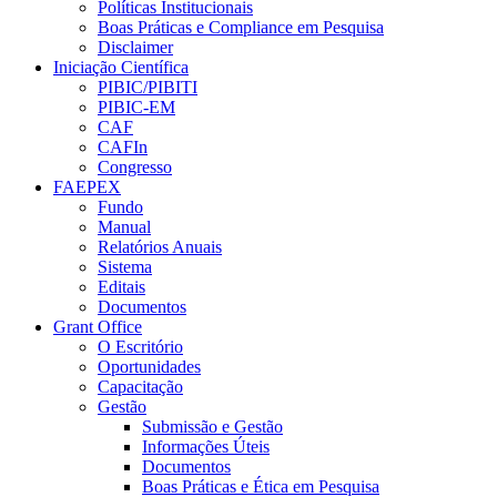
Políticas Institucionais
Boas Práticas e Compliance em Pesquisa
Disclaimer
Iniciação Científica
PIBIC/PIBITI
PIBIC-EM
CAF
CAFIn
Congresso
FAEPEX
Fundo
Manual
Relatórios Anuais
Sistema
Editais
Documentos
Grant Office
O Escritório
Oportunidades
Capacitação
Gestão
Submissão e Gestão
Informações Úteis
Documentos
Boas Práticas e Ética em Pesquisa