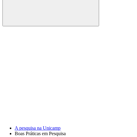
Buscar
Link para o Facebook
Link para o Youtube
A pesquisa na Unicamp
Boas Práticas em Pesquisa