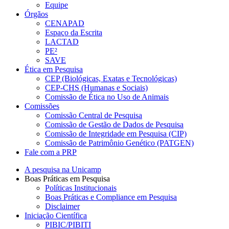
Equipe
Órgãos
CENAPAD
Espaço da Escrita
LACTAD
PE²
SAVE
Ética em Pesquisa
CEP (Biológicas, Exatas e Tecnológicas)
CEP-CHS (Humanas e Sociais)
Comissão de Ética no Uso de Animais
Comissões
Comissão Central de Pesquisa
Comissão de Gestão de Dados de Pesquisa
Comissão de Integridade em Pesquisa (CIP)
Comissão de Patrimônio Genético (PATGEN)
Fale com a PRP
A pesquisa na Unicamp
Boas Práticas em Pesquisa
Políticas Institucionais
Boas Práticas e Compliance em Pesquisa
Disclaimer
Iniciação Científica
PIBIC/PIBITI