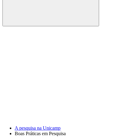
Buscar
Link para o Facebook
Link para o Youtube
A pesquisa na Unicamp
Boas Práticas em Pesquisa