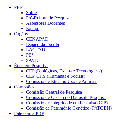
Conteúdo principal
Menu principal
Rodapé
PRP
Sobre
Pró-Reitora de Pesquisa
Assessores Docentes
Equipe
Órgãos
CENAPAD
Espaço da Escrita
LACTAD
PE²
SAVE
Ética em Pesquisa
CEP (Biológicas, Exatas e Tecnológicas)
CEP-CHS (Humanas e Sociais)
Comissão de Ética no Uso de Animais
Comissões
Comissão Central de Pesquisa
Comissão de Gestão de Dados de Pesquisa
Comissão de Integridade em Pesquisa (CIP)
Comissão de Patrimônio Genético (PATGEN)
Fale com a PRP
Aumentar fonte