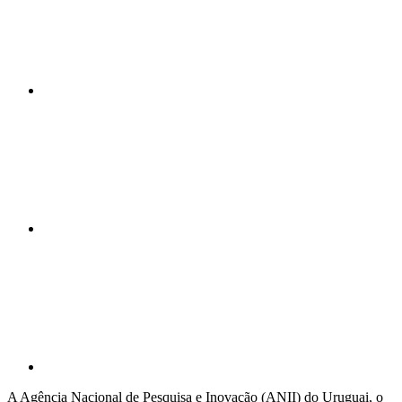
Compartilhar n
Compartilhar p
A Agência Nacional de Pesquisa e Inovação (ANII) do Uruguai, o