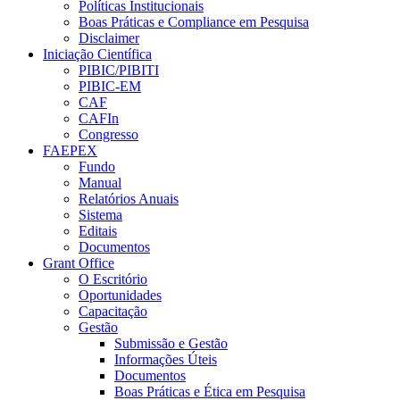
Políticas Institucionais
Boas Práticas e Compliance em Pesquisa
Disclaimer
Iniciação Científica
PIBIC/PIBITI
PIBIC-EM
CAF
CAFIn
Congresso
FAEPEX
Fundo
Manual
Relatórios Anuais
Sistema
Editais
Documentos
Grant Office
O Escritório
Oportunidades
Capacitação
Gestão
Submissão e Gestão
Informações Úteis
Documentos
Boas Práticas e Ética em Pesquisa