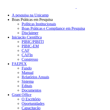
A pesquisa na Unicamp
Boas Práticas em Pesquisa
Políticas Institucionais
Boas Práticas e Compliance em Pesquisa
Disclaimer
Iniciação Científica
PIBIC/PIBITI
PIBIC-EM
CAF
CAFIn
Congresso
FAEPEX
Fundo
Manual
Relatórios Anuais
Sistema
Editais
Documentos
Grant Office
O Escritório
Oportunidades
Capacitação