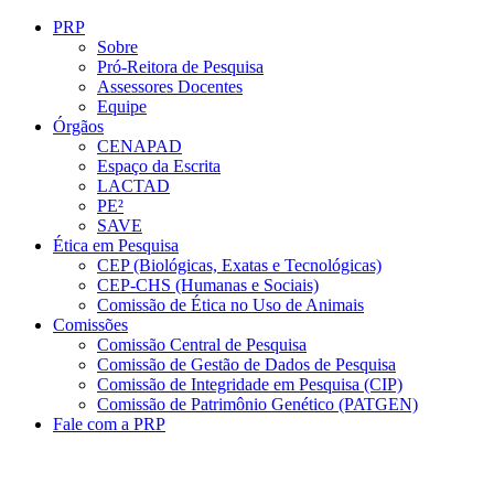
Conteúdo principal
Menu principal
Rodapé
PRP
Sobre
Pró-Reitora de Pesquisa
Assessores Docentes
Equipe
Órgãos
CENAPAD
Espaço da Escrita
LACTAD
PE²
SAVE
Ética em Pesquisa
CEP (Biológicas, Exatas e Tecnológicas)
CEP-CHS (Humanas e Sociais)
Comissão de Ética no Uso de Animais
Comissões
Comissão Central de Pesquisa
Comissão de Gestão de Dados de Pesquisa
Comissão de Integridade em Pesquisa (CIP)
Comissão de Patrimônio Genético (PATGEN)
Fale com a PRP
Aumentar fonte