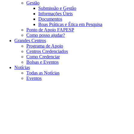
Gestão
Submissão e Gestão
Informações Úteis
Documentos
Boas Práticas e Ética em Pesquisa
Ponto de Apoio FAPESP
Como posso ajudar?
Grandes Centros
Programa de Apoio
Centros Credenciados
Como Credenciar
Bolsas e Eventos
Notícias
Todas as Notícias
Eventos
Menu