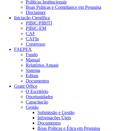
Políticas Institucionais
Boas Práticas e Compliance em Pesquisa
Disclaimer
Iniciação Científica
PIBIC/PIBITI
PIBIC-EM
CAF
CAFIn
Congresso
FAEPEX
Fundo
Manual
Relatórios Anuais
Sistema
Editais
Documentos
Grant Office
O Escritório
Oportunidades
Capacitação
Gestão
Submissão e Gestão
Informações Úteis
Documentos
Boas Práticas e Ética em Pesquisa