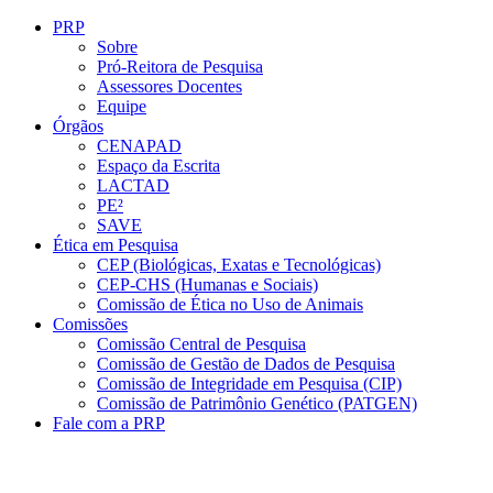
Conteúdo principal
Menu principal
Rodapé
PRP
Sobre
Pró-Reitora de Pesquisa
Assessores Docentes
Equipe
Órgãos
CENAPAD
Espaço da Escrita
LACTAD
PE²
SAVE
Ética em Pesquisa
CEP (Biológicas, Exatas e Tecnológicas)
CEP-CHS (Humanas e Sociais)
Comissão de Ética no Uso de Animais
Comissões
Comissão Central de Pesquisa
Comissão de Gestão de Dados de Pesquisa
Comissão de Integridade em Pesquisa (CIP)
Comissão de Patrimônio Genético (PATGEN)
Fale com a PRP
Aumentar fonte