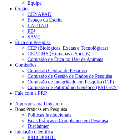
Equipe
Órgãos
CENAPAD
Espaço da Escrita
LACTAD
PE²
SAVE
Ética em Pesquisa
CEP (Biológicas, Exatas e Tecnológicas)
CEP-CHS (Humanas e Sociais)
Comissão de Ética no Uso de Animais
Comissões
Comissão Central de Pesquisa
Comissão de Gestão de Dados de Pesquisa
Comissão de Integridade em Pesquisa (CIP)
Comissão de Patrimônio Genético (PATGEN)
Fale com a PRP
A pesquisa na Unicamp
Boas Práticas em Pesquisa
Políticas Institucionais
Boas Práticas e Compliance em Pesquisa
Disclaimer
Iniciação Científica
PIBIC/PIBITI