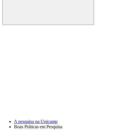
Buscar
Link para o Facebook
Link para o Youtube
A pesquisa na Unicamp
Boas Práticas em Pesquisa