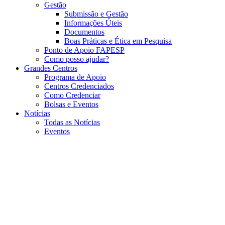
Gestão
Submissão e Gestão
Informações Úteis
Documentos
Boas Práticas e Ética em Pesquisa
Ponto de Apoio FAPESP
Como posso ajudar?
Grandes Centros
Programa de Apoio
Centros Credenciados
Como Credenciar
Bolsas e Eventos
Notícias
Todas as Notícias
Eventos
Menu