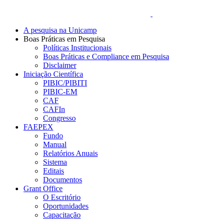
A pesquisa na Unicamp
Boas Práticas em Pesquisa
Políticas Institucionais
Boas Práticas e Compliance em Pesquisa
Disclaimer
Iniciação Científica
PIBIC/PIBITI
PIBIC-EM
CAF
CAFIn
Congresso
FAEPEX
Fundo
Manual
Relatórios Anuais
Sistema
Editais
Documentos
Grant Office
O Escritório
Oportunidades
Capacitação