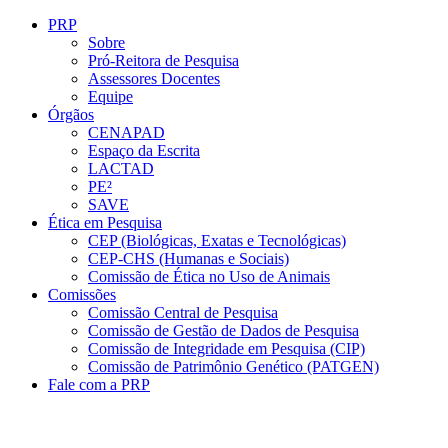
Conteúdo principal
Menu principal
Rodapé
PRP
Sobre
Pró-Reitora de Pesquisa
Assessores Docentes
Equipe
Órgãos
CENAPAD
Espaço da Escrita
LACTAD
PE²
SAVE
Ética em Pesquisa
CEP (Biológicas, Exatas e Tecnológicas)
CEP-CHS (Humanas e Sociais)
Comissão de Ética no Uso de Animais
Comissões
Comissão Central de Pesquisa
Comissão de Gestão de Dados de Pesquisa
Comissão de Integridade em Pesquisa (CIP)
Comissão de Patrimônio Genético (PATGEN)
Fale com a PRP
Aumentar fonte