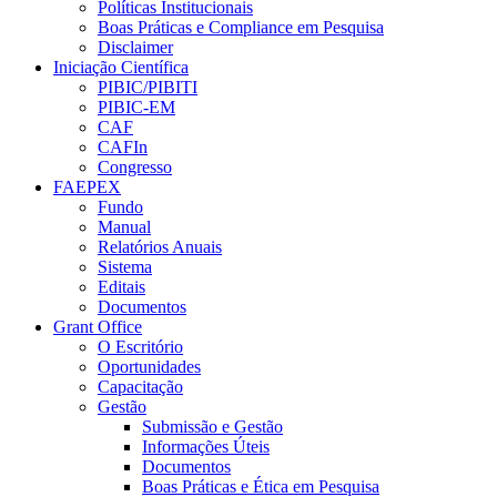
Políticas Institucionais
Boas Práticas e Compliance em Pesquisa
Disclaimer
Iniciação Científica
PIBIC/PIBITI
PIBIC-EM
CAF
CAFIn
Congresso
FAEPEX
Fundo
Manual
Relatórios Anuais
Sistema
Editais
Documentos
Grant Office
O Escritório
Oportunidades
Capacitação
Gestão
Submissão e Gestão
Informações Úteis
Documentos
Boas Práticas e Ética em Pesquisa