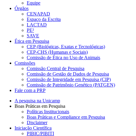
Equipe
Órgãos
CENAPAD
Espaço da Escrita
LACTAD
PE²
SAVE
Ética em Pesquisa
CEP (Biológicas, Exatas e Tecnológicas)
CEP-CHS (Humanas e Sociais)
Comissão de Ética no Uso de Animais
Comissões
Comissão Central de Pesquisa
Comissão de Gestão de Dados de Pesquisa
Comissão de Integridade em Pesquisa (CIP)
Comissão de Patrimônio Genético (PATGEN)
Fale com a PRP
A pesquisa na Unicamp
Boas Práticas em Pesquisa
Políticas Institucionais
Boas Práticas e Compliance em Pesquisa
Disclaimer
Iniciação Científica
PIBIC/PIBITI