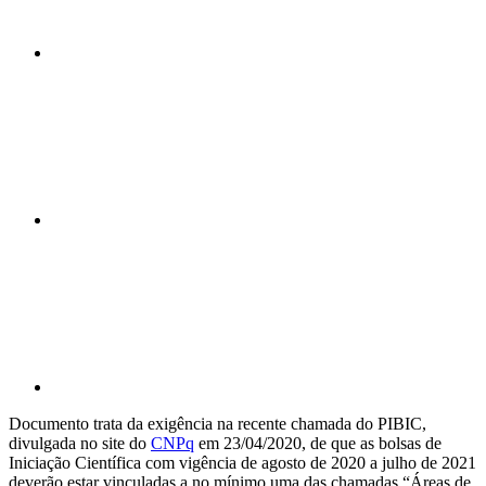
Compartilhar n
Compartilhar p
Documento trata da exigência na recente chamada do PIBIC,
divulgada no site do
CNPq
em 23/04/2020, de que as bolsas de
Iniciação Científica com vigência de agosto de 2020 a julho de 2021
deverão estar vinculadas a no mínimo uma das chamadas “Áreas de