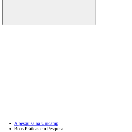
Buscar
Link para o Facebook
Link para o Youtube
A pesquisa na Unicamp
Boas Práticas em Pesquisa