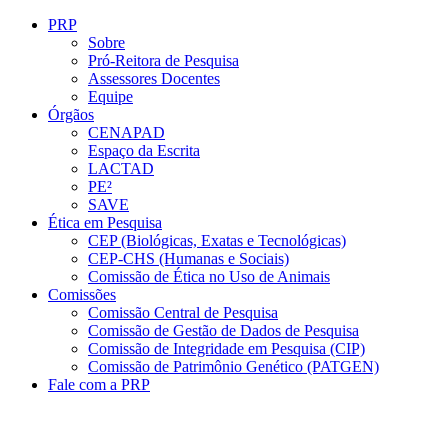
Conteúdo principal
Menu principal
Rodapé
PRP
Sobre
Pró-Reitora de Pesquisa
Assessores Docentes
Equipe
Órgãos
CENAPAD
Espaço da Escrita
LACTAD
PE²
SAVE
Ética em Pesquisa
CEP (Biológicas, Exatas e Tecnológicas)
CEP-CHS (Humanas e Sociais)
Comissão de Ética no Uso de Animais
Comissões
Comissão Central de Pesquisa
Comissão de Gestão de Dados de Pesquisa
Comissão de Integridade em Pesquisa (CIP)
Comissão de Patrimônio Genético (PATGEN)
Fale com a PRP
Aumentar fonte