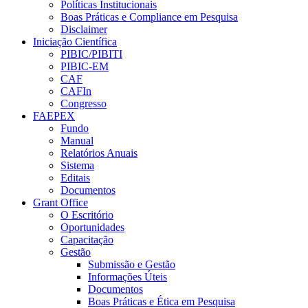
Políticas Institucionais
Boas Práticas e Compliance em Pesquisa
Disclaimer
Iniciação Científica
PIBIC/PIBITI
PIBIC-EM
CAF
CAFIn
Congresso
FAEPEX
Fundo
Manual
Relatórios Anuais
Sistema
Editais
Documentos
Grant Office
O Escritório
Oportunidades
Capacitação
Gestão
Submissão e Gestão
Informações Úteis
Documentos
Boas Práticas e Ética em Pesquisa