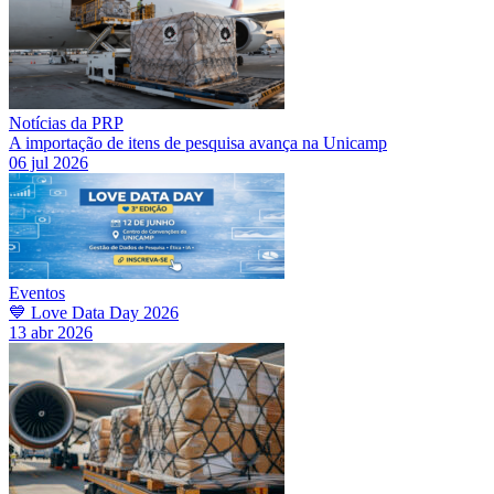
Notícias da PRP
A importação de itens de pesquisa avança na Unicamp
06 jul 2026
Eventos
💙 Love Data Day 2026
13 abr 2026