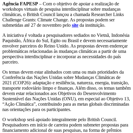
Agência FAPESP
– Com o objetivo de apoiar a realização de
workshops virtuais de pesquisa interdisciplinar sobre mudanças
climáticas, o British Council lançou a chamada Researcher Links
Challenge Grants: Climate Change. As propostas podem ser
submetidas até 27 de novembro pelo
site
da instituição.
A iniciativa é voltada a pesquisadores sediados no Vietnã, Indonésia
Paquistão, África do Sul, Egito ou Brasil e devem necessariamente
envolver parceiros do Reino Unido. As propostas devem endereçar
problemáticas relacionadas às mudanças climáticas a partir de uma
perspectiva interdisciplinar e incorporar as necessidades do país
parceiro.
Os temas devem estar alinhados com uma ou mais prioridades da
Conferência das Nações Unidas sobre Mudanças Climáticas de
2021 (COP26): adaptação e resiliência, natureza, energia, transição,
transporte rodoviário limpo e finanças. Além disso, os temas também
devem estar relacionados aos Objetivos do Desenvolvimento
Sustentável das Nações Unidas (ONU), em especial ao Objetivo 13,
“Ação Climática”, contribuindo para as metas globais discriminadas
nas orientações para os participantes.
O workshop será apoiado integralmente pelo British Council.
Pesquisadores em início de carreira podem submeter propostas para
financiamento adicional de suas pesquisas, na forma de prêmios