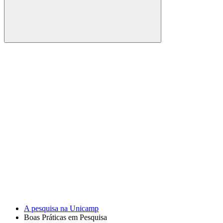
Buscar
Link para o Facebook
Link para o Youtube
A pesquisa na Unicamp
Boas Práticas em Pesquisa