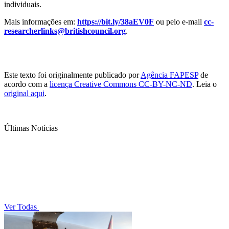
individuais.
Mais informações em:
https://bit.ly/38aEV0F
ou pelo e-mail
cc-
researcherlinks@britishcouncil.org
.
Este texto foi originalmente publicado por
Agência FAPESP
de
acordo com a
licença Creative Commons CC-BY-NC-ND
. Leia o
original aqui
.
Últimas Notícias
Ver Todas