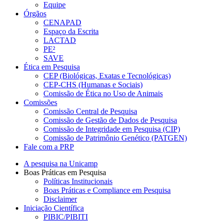
Equipe
Órgãos
CENAPAD
Espaço da Escrita
LACTAD
PE²
SAVE
Ética em Pesquisa
CEP (Biológicas, Exatas e Tecnológicas)
CEP-CHS (Humanas e Sociais)
Comissão de Ética no Uso de Animais
Comissões
Comissão Central de Pesquisa
Comissão de Gestão de Dados de Pesquisa
Comissão de Integridade em Pesquisa (CIP)
Comissão de Patrimônio Genético (PATGEN)
Fale com a PRP
A pesquisa na Unicamp
Boas Práticas em Pesquisa
Políticas Institucionais
Boas Práticas e Compliance em Pesquisa
Disclaimer
Iniciação Científica
PIBIC/PIBITI