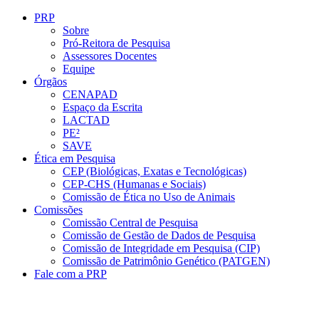
Conteúdo principal
Menu principal
Rodapé
PRP
Sobre
Pró-Reitora de Pesquisa
Assessores Docentes
Equipe
Órgãos
CENAPAD
Espaço da Escrita
LACTAD
PE²
SAVE
Ética em Pesquisa
CEP (Biológicas, Exatas e Tecnológicas)
CEP-CHS (Humanas e Sociais)
Comissão de Ética no Uso de Animais
Comissões
Comissão Central de Pesquisa
Comissão de Gestão de Dados de Pesquisa
Comissão de Integridade em Pesquisa (CIP)
Comissão de Patrimônio Genético (PATGEN)
Fale com a PRP
Aumentar fonte